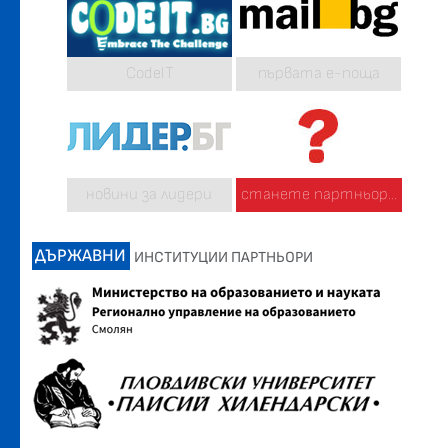
CodeIT
първата е-поща
новини за лидери
станете партньор...
ДЪРЖАВНИ
ИНСТИТУЦИИ ПАРТНЬОРИ