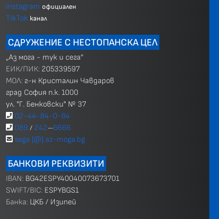
Instagram
официален
TikTok
канал
СДРУЖЕНИЕ С НЕСТОПАНСКА ЦЕЛ
„Аз мога - тук и сега”
ЕИК/ПИК:
205339597
МОЛ:
г-н Кристалин Чавдаров
град София п.к. 1000
ул. "Г. Бенковски" № 37
02-44-84-0-84
089
242
6666
/
—
sega [@] az-moga.bg
БАНКОВИ РЕКВИЗИТИ
IBAN:
BG42ESPY40040073673701
SWIFT/BIC:
ESPYBGS1
Банка:
ЦКБ / Изипей