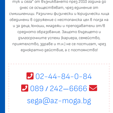
тук и сега” от възникването през 2010 година до
днес се осъществяват, чрез единение от
съмишленици. Различни физически и юридически лица
обединени в сдружение с нестопанска цел в полза на
и за деца, юноши, младежи и преподаватели от/в
средното образование. Защото бъдещето и
дългосрочните успехи (кариера, семейство,
приятелство, здраве и т.н.) не се постигат, чрез
еднократно действие, а с постоянство!
02-44-84-0-84
089
242
6666
/
—
sega@az-moga.bg