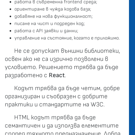
работа в съвременна frontend среда;
ориентиране в чужда кодова база;
добавяне на нова функционалност;
писане на чист и подреден код;
работа с API заявки и данни;
управление на състояние, когато е приложимо.
Не се допускат външни библиотеки,
освен ако не са изрично позволени в
условието. Решението трябва да бъде
разработено с
React
.
Кодът трябва да бъде четим, добре
организиран и съобразен с добрите
практики и стандартите на W3C.
HTML кодът трябва да бъде
семантичен и да използва елементите
според тяхното предназначение. Добра