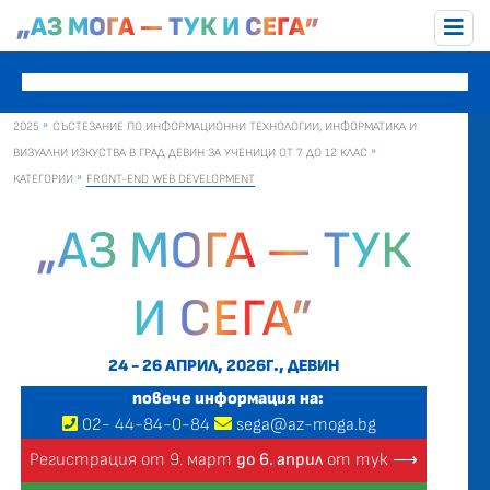
„АЗ МОГА — ТУК И СЕГА”
2025
СЪСТЕЗАНИЕ ПО ИНФОРМАЦИОННИ ТЕХНОЛОГИИ, ИНФОРМАТИКА И
ВИЗУАЛНИ ИЗКУСТВА В ГРАД ДЕВИН ЗА УЧЕНИЦИ ОТ 7 ДО 12 КЛАС
КАТЕГОРИИ
FRONT-END WEB DEVELOPMENT
„АЗ МОГА — ТУК
И СЕГА”
24 - 26 АПРИЛ, 2026Г., ДЕВИН
повече информация на:
02
-
44
-
84-0-84
sega@az-moga.bg
Регистрация от 9. март
до 6. април
от тук ⟶