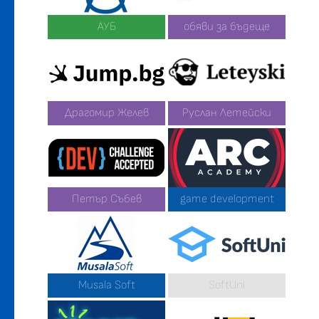
АУБ
обяви за бъдеще
Драгомир Желев
Руслан Летейски
Петър Събев
game development
Musala Soft
SoftUni