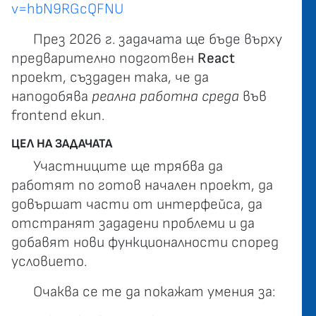
v=hbN9RGcQFNU
През 2026 г. задачата ще бъде върху
предварително подготвен
React
проект, създаден така, че да
наподобява
реална работна среда
във
frontend екип.
ЦЕЛ НА ЗАДАЧАТА
Участниците ще трябва да
работят по готов начален проект, да
довършат части от интерфейса, да
отстранят зададени проблеми и да
добавят нови функционалности според
условието.
Очаква се те да покажат умения за: