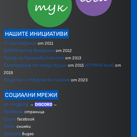
НАШИТЕ ИНИЦИАТИВИ
IT Състезание
от 2011
SUPERлятна Академия
от 2012
Поход на вдъхновителите
от 2013
Състезание по чужди езици
allУМНИ.клуб
от 2015
от
2019
Рецитал и творческо писане
от 2023
СОЦИАЛНИ МРЕЖИ
az-moga.bg
→
DISCORD
←
Facebook
страница
Група
facebook
Flickr
снимки
Youtube
видео