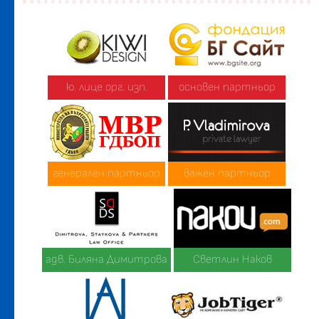
ю. лице орг. изп.
основен партньор
генерален партньор
важен партньор
адв. Биляна Димитрова
Светлин Наков