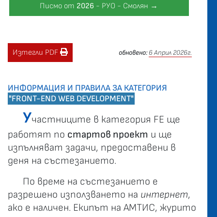
Писмо от
2026
- РУО - Смолян →
Изтегли PDF
обновено:
6 Април 2026г.
ИНФОРМАЦИЯ И ПРАВИЛА ЗА КАТЕГОРИЯ
"FRONT-END WEB DEVELOPMENT"
У
частниците в категория FE ще
работят по
стартов проект
и ще
изпълняват задачи, предоставени в
деня на състезанието.
По време на състезанието е
разрешено използването на
интернет
,
ако е наличен. Екипът на АМТИС, журито