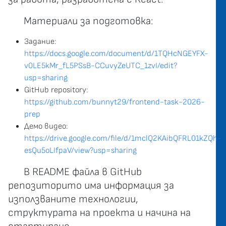
Материали за подготовка:
Задание:
https://docs.google.com/document/d/1TQHcNGEYFX-
v0LE5kMr_fL5PSsB-CCuvyZeUTC_1zvI/edit?
usp=sharing
GitHub repository:
https://github.com/bunnyt29/frontend-task-2026-
prep
Демо видео:
https://drive.google.com/file/d/1mclQ2KAibQFRL01kZQh-
esQu5oLIfpaV/view?usp=sharing
В README файла в GitHub
репозиторито има информация за
използваните технологии,
структурата на проекта и начина на