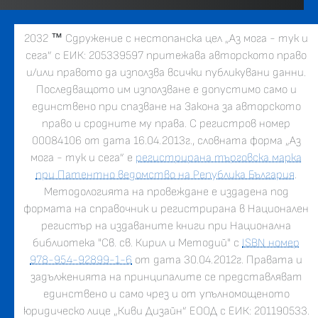
2032
™
Сдружение с нестопанска цел „Аз мога - тук и
сега” с ЕИК: 205339597 притежава авторското право
и/или правото да използва всички публикувани данни.
Последващото им използване е допустимо само и
единствено при спазване на Закона за авторското
право и сродните му права. С регистров номер
00084106 от дата 16.04.2013г., словната форма „Аз
мога - тук и сега” е
регистрирана търговска марка
при Патентно ведомство на Република България
.
Методологията на провеждане е издадена под
формата на справочник и регистрирана в Национален
регистър на издаваните книги при Национална
библиотека "Св. св. Кирил и Методий" с
ISBN номер
978-954-92899-1-6
от дата 30.04.2012г. Правата и
задълженията на принципалите се представляват
единствено и само чрез и от упълномощеното
юридическо лице „Киви Дизайн” ЕООД с ЕИК: 201190533.