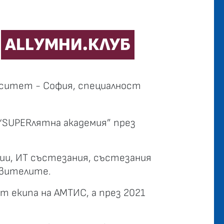
В
ALLУМНИ.КЛУБ
рситет - София, специалност
 “SUPERлятна академия” през
мии, ИТ състезания, състезания
овителите.
т екипа на АМТИС, а през 2021