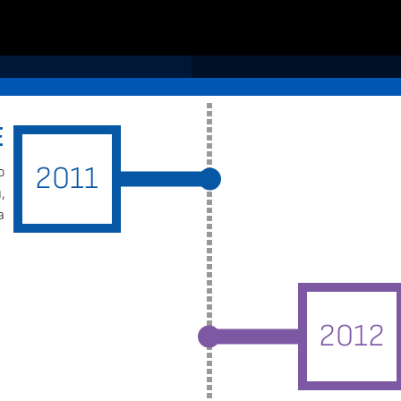
Е
2011
о
,
а
2012