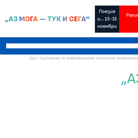
Поезия
Реги
„АЗ МОГА — ТУК И СЕГА”
и... 13-15
ноември
2025
СЪСТЕЗАНИЕ ПО ИНФОРМАЦИОННИ ТЕХНОЛОГИИ, ИНФОРМАТИКА И
„А