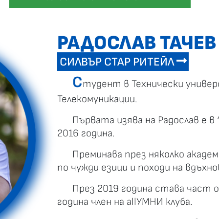
РАДОСЛАВ ТАЧЕ
СИЛВЪР СТАР РИТЕЙЛ
С
тудент в Технически униве
Телекомуникации.
Първата изява на Радослав е в
2016 година.
Преминава през няколко акаде
по чужди езици и походи на вдъхн
През 2019 година става част о
година член на allУМНИ клуба.