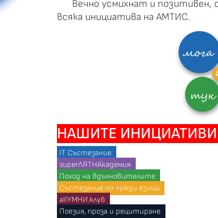
Вечно усмихнат и позитивен, 
всяка инициатива на АМТИС.
НАШИТЕ ИНИЦИАТИВИ
IT Състезание
superЛЯТНАкадемия
Поход на вдъхновителите
Състезание по чужди езици
allУМНИ.клуб
Поезия, проза и рецитиране