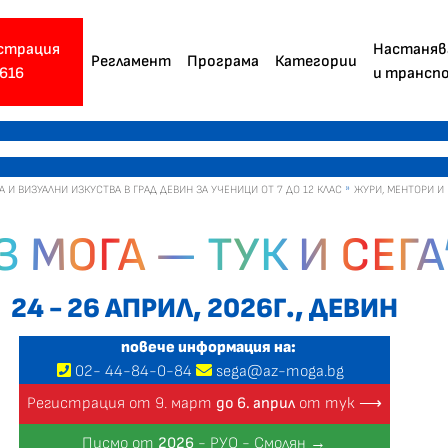
страция
Настаняв
Регламент
Програма
Категории
616
и трансп
 ВИЗУАЛНИ ИЗКУСТВА В ГРАД ДЕВИН ЗА УЧЕНИЦИ ОТ 7 ДО 12 КЛАС
ЖУРИ, МЕНТОРИ И
З МОГА — ТУК И СЕГА
24 - 26 АПРИЛ, 2026Г., ДЕВИН
повече информация на:
02
-
44
-
84-0-84
sega@az-moga.bg
Регистрация от 9. март
до 6. април
от тук ⟶
Писмо от
2026
- РУО - Смолян →