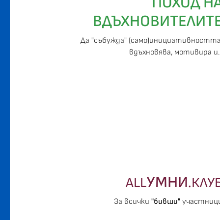
ПОХОД Н
ВДЪХНОВИТЕЛИТ
Да "събужда" (само)инициативността
вдъхновява, мотивира и..
УМНИ
ALL
.КЛУ
За всички
"бивши"
участниц