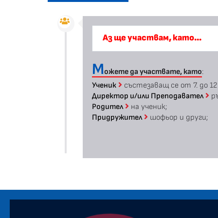
Аз ще участвам, като...
М
ожете да участвате, като
:
Ученик
състезаващ се от 7. до 12.
Директор и/или Преподавател
ръ
Родител
на ученик;
Придружител
шофьор и други;