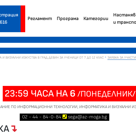
страция
Настаняв
Регламент
Програма
Категории
616
и трансп
 ВИЗУАЛНИ ИЗКУСТВА В ГРАД ДЕВИН ЗА УЧЕНИЦИ ОТ 7 ДО 12 КЛАС
ЗАЯВКА ЗА УЧАСТ
О
23:59 ЧАСА НА
6
/ПОНЕДЕЛНИК/
АНИЕ ПО ИНФОРМАЦИОННИ ТЕХНОЛОГИИ, ИНФОРМАТИКА И ВИЗУАЛНИ ИЗК
02
-
44
-
84-0-84
sega@az-moga.bg
КА
↴