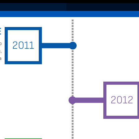
Е
2011
о
,
а
2012