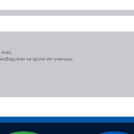
 клас;
ководител на група от ученици;