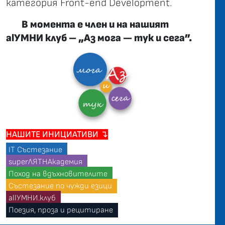
категория Front-end Development.
В момента е член и на нашият
alУМНИ клуб – „Аз мога — тук и сега”.
НАШИТЕ ИНИЦИАТИВИ ↴
IT Състезание
superЛЯТНАкадемия
Поход на вдъхновителите
Състезание по чужди езици
allУМНИ.клуб
Поезия, проза и рецитиране