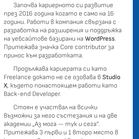
Започва кариерното си развитие
през 2016 година когато е само на 16
години. Работи в компания свързана с
разработка на разширения и поддръжка
на уебсайтове базирани на
WordPress
.
Притежава значка Core contributor за
принос към разработката.
Продължава кариeрата си като
Freelance докато не се озовава в
Studio
X
, където понастоящем работи като
Back-end Developer.
Стоян е участвал на всички
възможни за него състезания и на две
академии „Аз мога — тук и сега”.
Притежава 3 първи и 1 второ място в