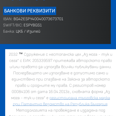
БАНКОВИ РЕКВИЗИТИ
IBAN:
BG42ESPY40040073673701
SWIFT/BIC:
ESPYBGS1
Банка:
ЦКБ / Изипей
2032
™
Сдружение с нестопанска цел „Аз мога - тук и
сега” с ЕИК: 205339597 притежава авторското право
и/или правото да използва всички публикувани данни.
Последващото им използване е допустимо само и
единствено при спазване на Закона за авторското
право и сродните му права. С регистров номер
00084106 от дата 16.04.2013г., словната форма „Аз
мога - тук и сега” е
регистрирана търговска марка
при Патентно ведомство на Република България
.
Методологията на провеждане е издадена под