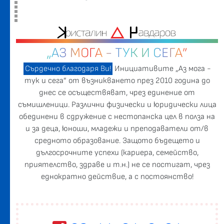
„АЗ МОГА - ТУК И СЕГА”
Сърдечно благодаря Ви!
Инициативите „Аз мога -
тук и сега” от възникването през 2010 година до
днес се осъществяват, чрез единение от
съмишленици. Различни физически и юридически лица
обединени в сдружение с нестопанска цел в полза на
и за деца, юноши, младежи и преподаватели от/в
средното образование. Защото бъдещето и
дългосрочните успехи (кариера, семейство,
приятелство, здраве и т.н.) не се постигат, чрез
еднократно действие, а с постоянство!