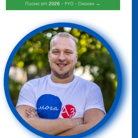
Писмо от
2026
- РУО - Смолян →