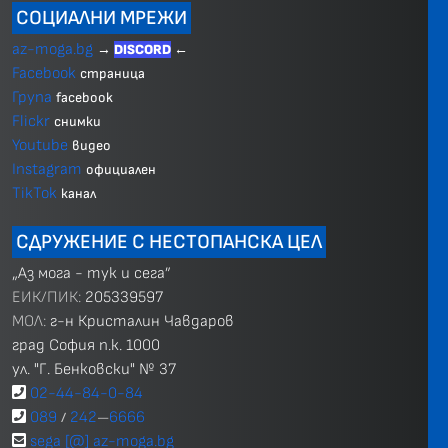
СОЦИАЛНИ МРЕЖИ
az-moga.bg
→
DISCORD
←
Facebook
страница
Група
facebook
Flickr
снимки
Youtube
видео
Instagram
официален
TikTok
канал
СДРУЖЕНИЕ С НЕСТОПАНСКА ЦЕЛ
„Аз мога - тук и сега”
ЕИК/ПИК:
205339597
МОЛ:
г-н Кристалин Чавдаров
град София п.к. 1000
ул. "Г. Бенковски" № 37
02-44-84-0-84
089
242
6666
/
—
sega [@] az-moga.bg