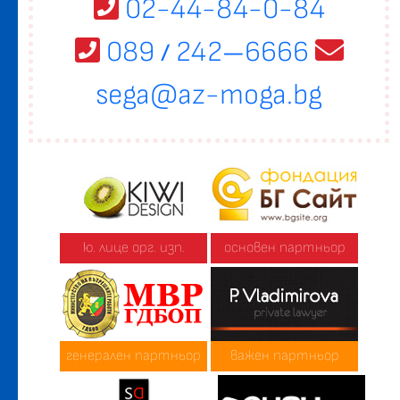
02-44-84-0-84
089
242
6666
/
—
sega@az-moga.bg
ю. лице орг. изп.
основен партньор
генерален партньор
важен партньор