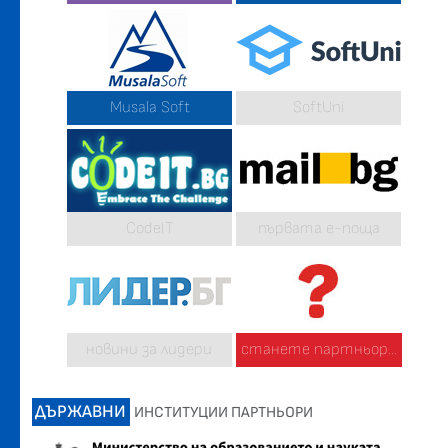
Musala Soft
SoftUni
CodeIT
първата е-поща
новини за лидери
станете партньор...
ДЪРЖАВНИ
ИНСТИТУЦИИ ПАРТНЬОРИ