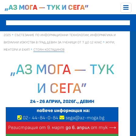
„АЗ МОГА — ТУК И СЕГА”
2025
СЪСТЕЗАНИЕ ПО ИНФОРМАЦИОННИ ТЕХНОЛОГИИ, ИНФОРМАТИКА И
ВИЗУАЛНИ ИЗКУСТВА В ГРАД ДЕВИН ЗА УЧЕНИЦИ ОТ 7 ДО 12 КЛАС
ЖУРИ,
МЕНТОРИ И ЕКИП
СТОЯН КОСТАДИНОВ
„АЗ МОГА — ТУК
И СЕГА”
24 - 26 АПРИЛ, 2026Г., ДЕВИН
повече информация на:
02
-
44
-
84-0-84
sega@az-moga.bg
Регистрация от 9. март
до 6. април
от тук ⟶