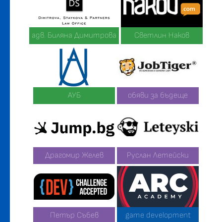
адв. Биляна Димитрова
Светлин Наков
АУБ
обяви за бъдеще
Драгомир Желев
Руслан Летейски
Петър Събев
game development