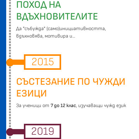
ПОХОД НА
ВДЪХНОВИТЕЛИТЕ
Да "събужда" (само)инициативността,
вдъхновява, мотивира и...
2015
СЪСТЕЗАНИЕ ПО ЧУЖДИ
ЕЗИЦИ
За ученици от
7 до 12 клас
, изучаващи чужд език
2019