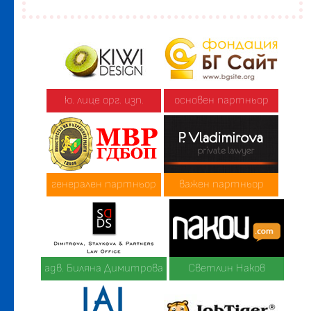
ю. лице орг. изп.
основен партньор
генерален партньор
важен партньор
адв. Биляна Димитрова
Светлин Наков