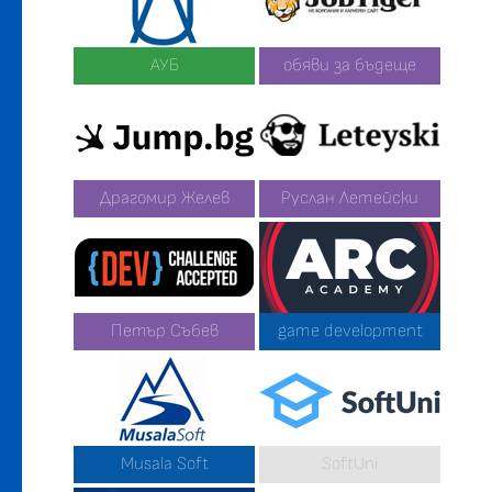
АУБ
обяви за бъдеще
Драгомир Желев
Руслан Летейски
Петър Събев
game development
Musala Soft
SoftUni