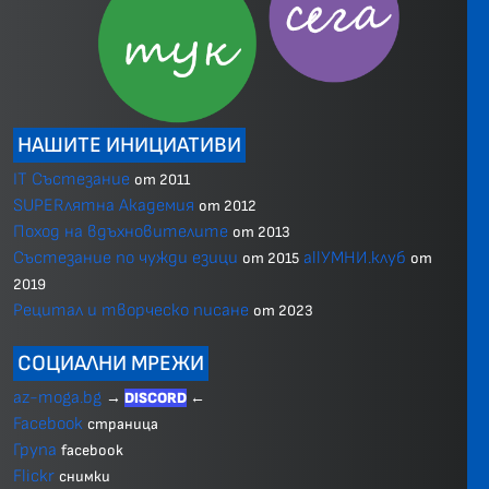
НАШИТЕ ИНИЦИАТИВИ
IT Състезание
от 2011
SUPERлятна Академия
от 2012
Поход на вдъхновителите
от 2013
Състезание по чужди езици
allУМНИ.клуб
от 2015
от
2019
Рецитал и творческо писане
от 2023
СОЦИАЛНИ МРЕЖИ
az-moga.bg
→
DISCORD
←
Facebook
страница
Група
facebook
Flickr
снимки