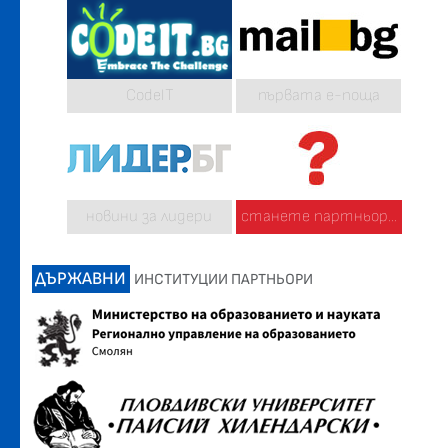
CodeIT
първата е-поща
новини за лидери
станете партньор...
ДЪРЖАВНИ
ИНСТИТУЦИИ ПАРТНЬОРИ