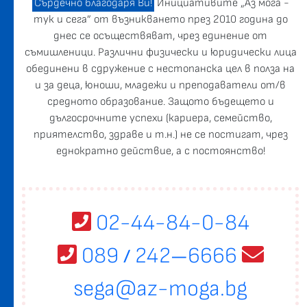
Сърдечно благодаря Ви!
Инициативите „Аз мога -
тук и сега” от възникването през 2010 година до
днес се осъществяват, чрез единение от
съмишленици. Различни физически и юридически лица
обединени в сдружение с нестопанска цел в полза на
и за деца, юноши, младежи и преподаватели от/в
средното образование. Защото бъдещето и
дългосрочните успехи (кариера, семейство,
приятелство, здраве и т.н.) не се постигат, чрез
еднократно действие, а с постоянство!
02-44-84-0-84
089
242
6666
/
—
sega@az-moga.bg