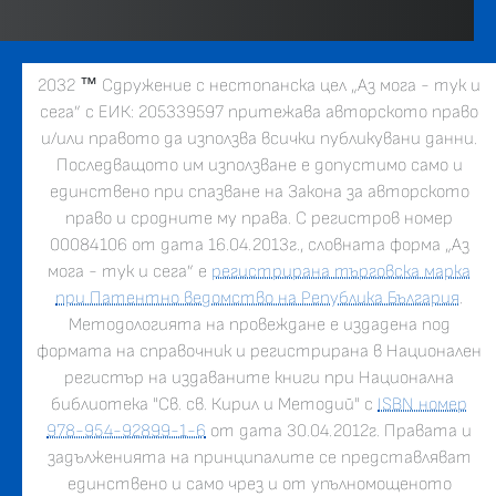
2032
™
Сдружение с нестопанска цел „Аз мога - тук и
сега” с ЕИК: 205339597 притежава авторското право
и/или правото да използва всички публикувани данни.
Последващото им използване е допустимо само и
единствено при спазване на Закона за авторското
право и сродните му права. С регистров номер
00084106 от дата 16.04.2013г., словната форма „Аз
мога - тук и сега” е
регистрирана търговска марка
при Патентно ведомство на Република България
.
Методологията на провеждане е издадена под
формата на справочник и регистрирана в Национален
регистър на издаваните книги при Национална
библиотека "Св. св. Кирил и Методий" с
ISBN номер
978-954-92899-1-6
от дата 30.04.2012г. Правата и
задълженията на принципалите се представляват
единствено и само чрез и от упълномощеното