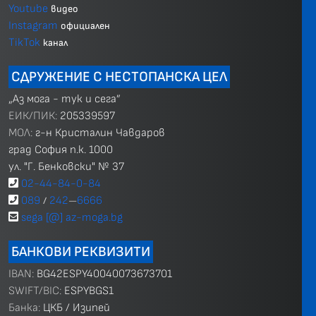
Youtube
видео
Instagram
официален
TikTok
канал
СДРУЖЕНИЕ С НЕСТОПАНСКА ЦЕЛ
„Аз мога - тук и сега”
ЕИК/ПИК:
205339597
МОЛ:
г-н Кристалин Чавдаров
град София п.к. 1000
ул. "Г. Бенковски" № 37
02-44-84-0-84
089
242
6666
/
—
sega [@] az-moga.bg
БАНКОВИ РЕКВИЗИТИ
IBAN:
BG42ESPY40040073673701
SWIFT/BIC:
ESPYBGS1
Банка:
ЦКБ / Изипей