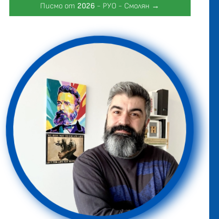
Писмо от
2026
- РУО - Смолян →