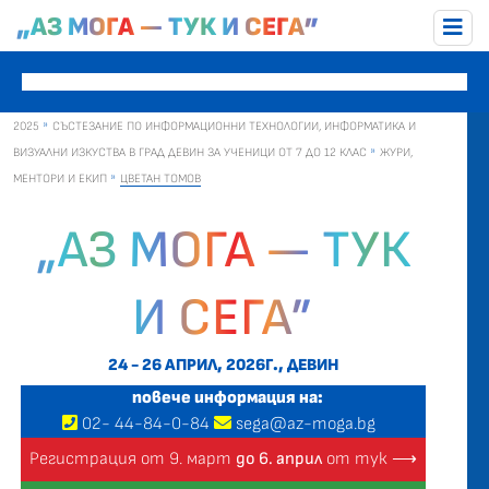
„АЗ МОГА — ТУК И СЕГА”
2025
СЪСТЕЗАНИЕ ПО ИНФОРМАЦИОННИ ТЕХНОЛОГИИ, ИНФОРМАТИКА И
ВИЗУАЛНИ ИЗКУСТВА В ГРАД ДЕВИН ЗА УЧЕНИЦИ ОТ 7 ДО 12 КЛАС
ЖУРИ,
МЕНТОРИ И ЕКИП
ЦВЕТАН ТОМОВ
„АЗ МОГА — ТУК
И СЕГА”
24 - 26 АПРИЛ, 2026Г., ДЕВИН
повече информация на:
02
-
44
-
84-0-84
sega@az-moga.bg
Регистрация от 9. март
до 6. април
от тук ⟶