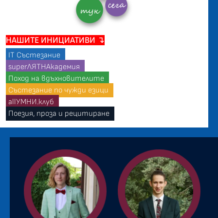
НАШИТЕ ИНИЦИАТИВИ ↴
IT Състезание
superЛЯТНАкадемия
Поход на вдъхновителите
Състезание по чужди езици
allУМНИ.клуб
Поезия, проза и рецитиране