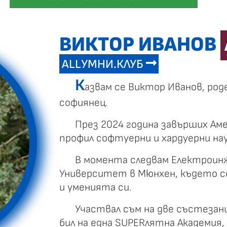
ВИКТОР ИВАНОВ
ALLУМНИ.КЛУБ
К
азвам се Виктор Иванов, роде
софиянец.
През 2024 година завърших Ам
профил софтуерни и хардуерни нау
В момента следвам Електроин
Университет в Мюнхен, където се
и уменията си.
Участвал съм на две състезан
бил на една SUPERлятна Академия