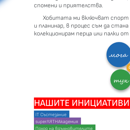
спомени и приятелства.
Хобитата ми включват спорт и
и планинар, в процес съм да стана
колекционирам перца или палки от
НАШИТЕ ИНИЦИАТИВИ
IT Състезание
superЛЯТНАкадемия
Поход на вдъхновителите