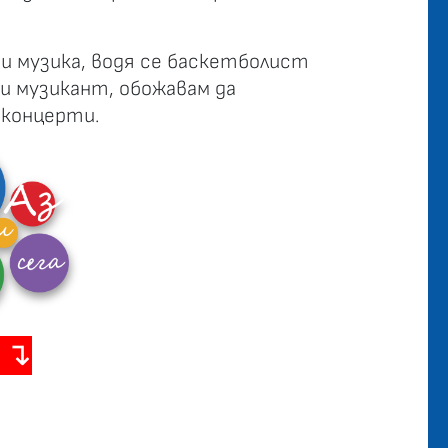
 музика, водя се баскетболист
 и музикант, обожавам да
 концерти.
 ↴