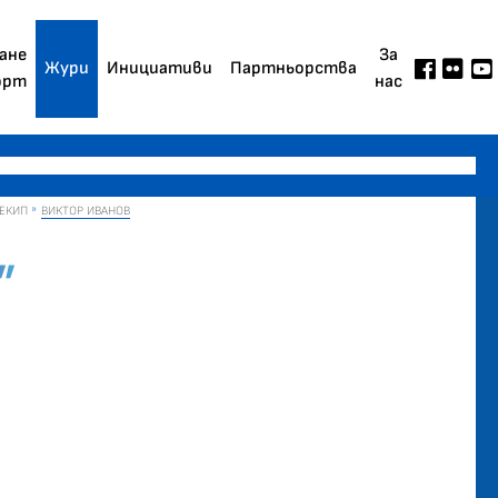
ане
За
Жури
Инициативи
Партньорства
орт
нас
 ЕКИП
ВИКТОР ИВАНОВ
”