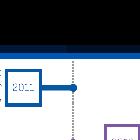
Е
2011
о
,
а