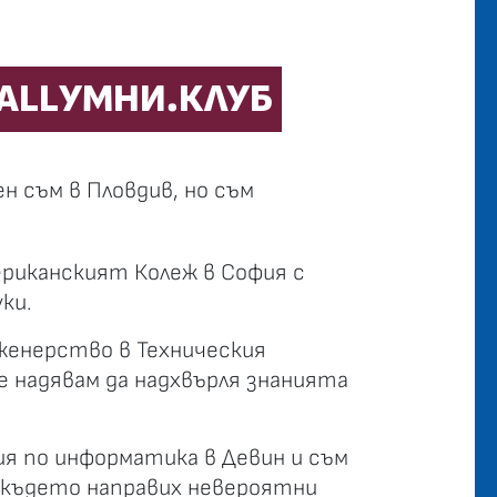
ALLУМНИ.КЛУБ
н съм в Пловдив, но съм
ериканският Колеж в София с
ки.
женерство в Техническия
 надявам да надхвърля знанията
ия по информатика в Девин и съм
, където направих невероятни