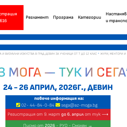
страция
Настаняв
Регламент
Програма
Категории
616
и трансп
 ВИЗУАЛНИ ИЗКУСТВА В ГРАД ДЕВИН ЗА УЧЕНИЦИ ОТ 7 ДО 12 КЛАС
ЖУРИ, МЕНТОРИ И
З МОГА — ТУК И СЕГА
24 - 26 АПРИЛ, 2026Г., ДЕВИН
повече информация на:
02
-
44
-
84-0-84
sega@az-moga.bg
Регистрация от 9. март
до 6. април
от тук ⟶
Писмо от
2026
- РУО - Смолян →