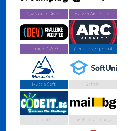
Драгомир Желев
Руслан Летейски
Петър Събев
game development
Musala Soft
SoftUni
CodeIT
първата е-поща