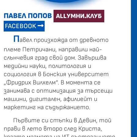
ПАВЕЛ ПОПОВ
ALLУМНИ.КЛУБ
FACEBOOK
П
авел произхожда от древното
племе Петричани, направили най-
слънчевия град свой дом. Завършва
медийни науки, политология и
социология в Бонския университет
„Фридрих Вилхелм“. В момента се
занимава с оптимизация за търсещи
машини, дигитален, афилиейт и
маркетинг на съдържанието.
Първите си стъпки в Девин, той
прави в лето второ след Криста,
когато магмата на ИТ състезанието