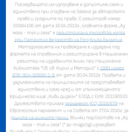
Последващото им използване е допустимо само и
единствено при спазване на Закона за авторското
право и сродните му права. С регистров номер
00084106 от дата 16.04.2013г., словната форма „Аз
мога - тук и сега” е
регистрирана търговска марка
при Патентно ведомство на Република България
.
Методологията на провеждане е издадена под
формата на справочник и регистрирана в Национален
регистър на издаваните книги при Национална
библиотека "Св. св. Кирил и Методий" с
ISBN номер
978-954-92899-1-6
от дата 30.04.2012г. Правата и
задълженията на принципалите се представляват
единствено и само чрез и от упълномощеното
юридическо лице „Киви Дизайн” ЕООД с ЕИК: 201190533.
Дружеството прилага
регламент (ЕС) 2016/679
на
Европейския парламент и на Съвета от 27.04.2016г. за
защита на личните данни.
Всички под/сайтове на „Аз
мога - тук и сега” (*.az-moga.bg) използват
"бисквитки". Продължавайки да използвате под/сайта,