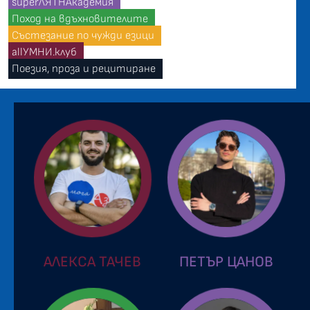
superЛЯТНАкадемия
Поход на вдъхновителите
Състезание по чужди езици
allУМНИ.клуб
Поезия, проза и рецитиране
АЛЕКСА ТАЧЕВ
ПЕТЪР ЦАНОВ