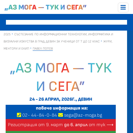
„АЗ МОГА — ТУК И СЕГА”
2025
СЪСТЕЗАНИЕ ПО ИНФОРМАЦИОННИ ТЕХНОЛОГИИ, ИНФОРМАТИКА И
ВИЗУАЛНИ ИЗКУСТВА В ГРАД ДЕВИН ЗА УЧЕНИЦИ ОТ 7 ДО 12 КЛАС
ЖУРИ,
МЕНТОРИ И ЕКИП
ПАВЕЛ ПОПОВ
„АЗ МОГА — ТУК
И СЕГА”
24 - 26 АПРИЛ, 2026Г., ДЕВИН
повече информация на:
02
-
44
-
84-0-84
sega@az-moga.bg
Регистрация от 9. март
до 6. април
от тук ⟶