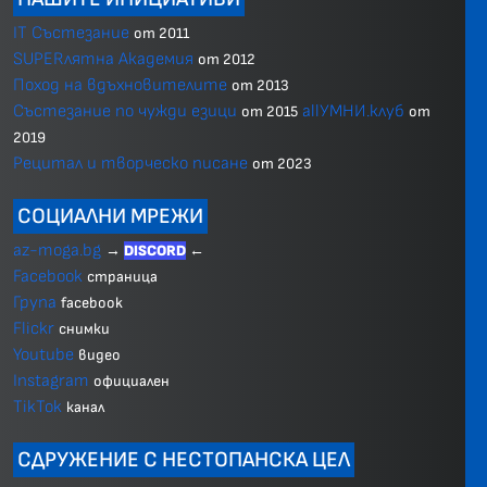
IT Състезание
от 2011
SUPERлятна Академия
от 2012
Поход на вдъхновителите
от 2013
Състезание по чужди езици
allУМНИ.клуб
от 2015
от
2019
Рецитал и творческо писане
от 2023
СОЦИАЛНИ МРЕЖИ
az-moga.bg
→
DISCORD
←
Facebook
страница
Група
facebook
Flickr
снимки
Youtube
видео
Instagram
официален
TikTok
канал
СДРУЖЕНИЕ С НЕСТОПАНСКА ЦЕЛ