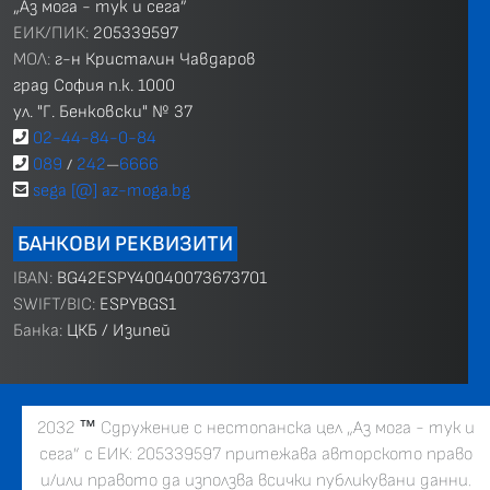
„Аз мога - тук и сега”
ЕИК/ПИК:
205339597
МОЛ:
г-н Кристалин Чавдаров
град София п.к. 1000
ул. "Г. Бенковски" № 37
02-44-84-0-84
089
242
6666
/
—
sega [@] az-moga.bg
БАНКОВИ РЕКВИЗИТИ
IBAN:
BG42ESPY40040073673701
SWIFT/BIC:
ESPYBGS1
Банка:
ЦКБ / Изипей
2032
™
Сдружение с нестопанска цел „Аз мога - тук и
сега” с ЕИК: 205339597 притежава авторското право
и/или правото да използва всички публикувани данни.