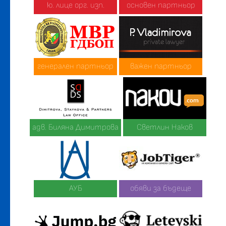
ю. лице орг. изп.
основен партньор
генерален партньор
важен партньор
адв. Биляна Димитрова
Светлин Наков
АУБ
обяви за бъдеще