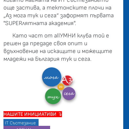
още застива, а тектонските плочи на
„Аз мога тук и сега“ заформят първата
"SUPERлятната академия".
Като част от allУМНИ клуба той е
решен да предаде своя опит и
вдъхновение на искащите и можещите
младежи на България тук и сега.
НАШИТЕ ИНИЦИАТИВИ ↴
IT Състезание