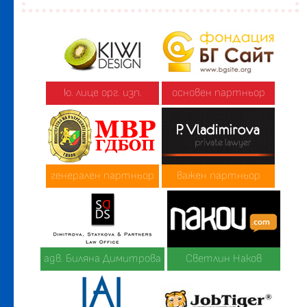
ю. лице орг. изп.
основен партньор
генерален партньор
важен партньор
адв. Биляна Димитрова
Светлин Наков