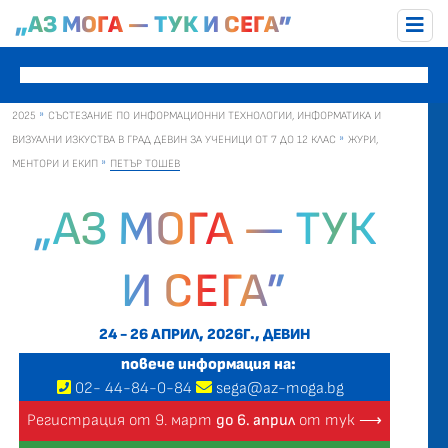
„АЗ МОГА — ТУК И СЕГА”
2025
СЪСТЕЗАНИЕ ПО ИНФОРМАЦИОННИ ТЕХНОЛОГИИ, ИНФОРМАТИКА И
ВИЗУАЛНИ ИЗКУСТВА В ГРАД ДЕВИН ЗА УЧЕНИЦИ ОТ 7 ДО 12 КЛАС
ЖУРИ,
МЕНТОРИ И ЕКИП
ПЕТЪР ТОШЕВ
„АЗ МОГА — ТУК
И СЕГА”
24 - 26 АПРИЛ, 2026Г., ДЕВИН
повече информация на:
02
-
44
-
84-0-84
sega@az-moga.bg
Регистрация от 9. март
до 6. април
от тук ⟶