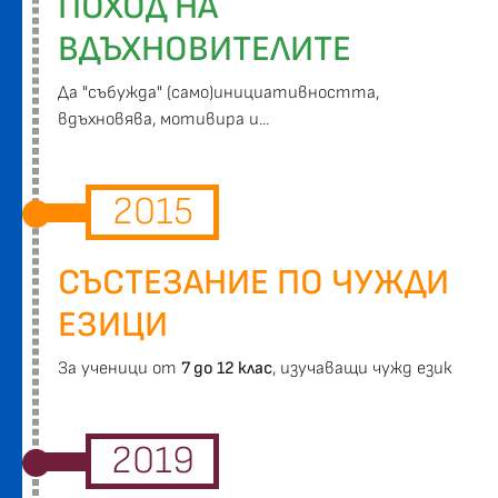
ПОХОД НА
ВДЪХНОВИТЕЛИТЕ
Да "събужда" (само)инициативността,
вдъхновява, мотивира и...
2015
СЪСТЕЗАНИЕ ПО ЧУЖДИ
ЕЗИЦИ
За ученици от
7 до 12 клас
, изучаващи чужд език
2019