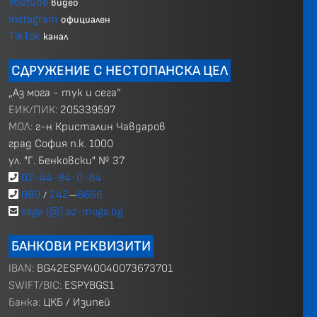
Youtube
видео
Instagram
официален
TikTok
канал
СДРУЖЕНИЕ С НЕСТОПАНСКА ЦЕЛ
„Аз мога - тук и сега”
ЕИК/ПИК:
205339597
МОЛ:
г-н Кристалин Чавдаров
град София п.к. 1000
ул. "Г. Бенковски" № 37
02-44-84-0-84
089
242
6666
/
—
sega [@] az-moga.bg
БАНКОВИ РЕКВИЗИТИ
IBAN:
BG42ESPY40040073673701
SWIFT/BIC:
ESPYBGS1
Банка:
ЦКБ / Изипей