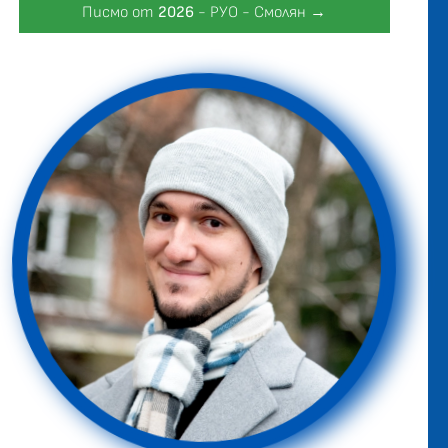
Писмо от
2026
- РУО - Смолян →