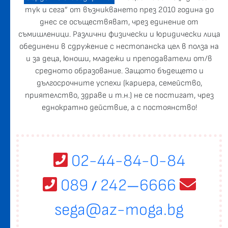
тук и сега” от възникването през 2010 година до
днес се осъществяват, чрез единение от
съмишленици. Различни физически и юридически лица
обединени в сдружение с нестопанска цел в полза на
и за деца, юноши, младежи и преподаватели от/в
средното образование. Защото бъдещето и
дългосрочните успехи (кариера, семейство,
приятелство, здраве и т.н.) не се постигат, чрез
еднократно действие, а с постоянство!
02-44-84-0-84
089
242
6666
/
—
sega@az-moga.bg