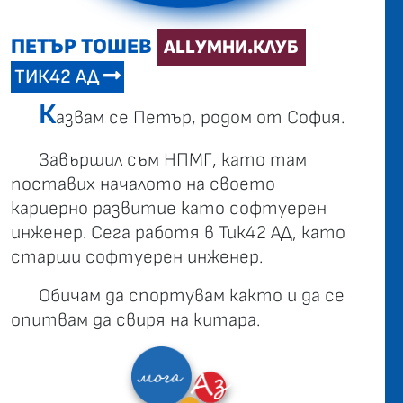
ПЕТЪР ТОШЕВ
ALLУМНИ.КЛУБ
ТИК42 АД
К
азвам се Петър, родом от София.
Завършил съм НПМГ, като там
поставих началото на своето
кариерно развитие като софтуерен
инженер. Сега работя в Тик42 АД, като
старши софтуерен инженер.
Обичам да спортувам както и да се
опитвам да свиря на китара.