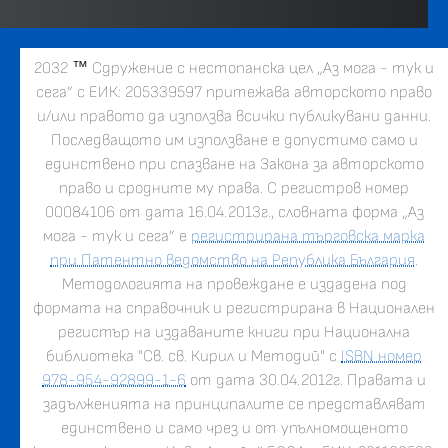
2032
™
Сдружение с нестопанска цел „Аз мога - тук и
сега” с ЕИК: 205339597 притежава авторското право
и/или правото да използва всички публикувани данни.
Последващото им използване е допустимо само и
единствено при спазване на Закона за авторското
право и сродните му права. С регистров номер
00084106 от дата 16.04.2013г., словната форма „Аз
мога - тук и сега” е
регистрирана търговска марка
при Патентно ведомство на Република България
.
Методологията на провеждане е издадена под
формата на справочник и регистрирана в Национален
регистър на издаваните книги при Национална
библиотека "Св. св. Кирил и Методий" с
ISBN номер
978-954-92899-1-6
от дата 30.04.2012г. Правата и
задълженията на принципалите се представляват
единствено и само чрез и от упълномощеното