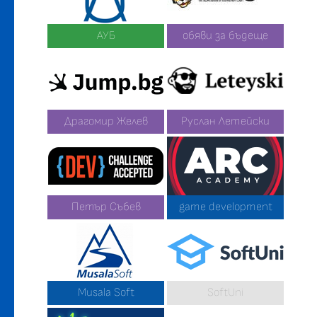
АУБ
обяви за бъдеще
Драгомир Желев
Руслан Летейски
Петър Събев
game development
Musala Soft
SoftUni