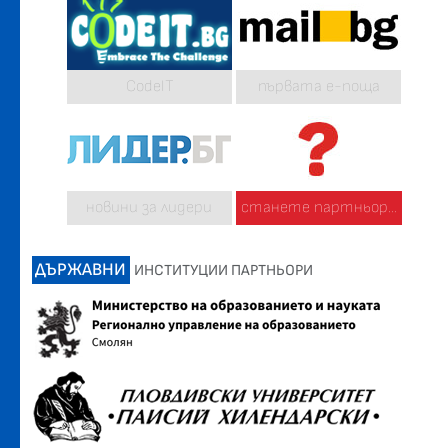
CodeIT
първата е-поща
новини за лидери
станете партньор...
ДЪРЖАВНИ
ИНСТИТУЦИИ ПАРТНЬОРИ