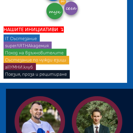
НАШИТЕ ИНИЦИАТИВИ ↴
IT Състезание
superЛЯТНАкадемия
Поход на вдъхновителите
Състезание по чужди езици
allУМНИ.клуб
Поезия, проза и рецитиране