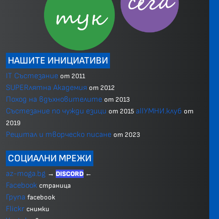
НАШИТЕ ИНИЦИАТИВИ
IT Състезание
от 2011
SUPERлятна Академия
от 2012
Поход на вдъхновителите
от 2013
Състезание по чужди езици
allУМНИ.клуб
от 2015
от
2019
Рецитал и творческо писане
от 2023
СОЦИАЛНИ МРЕЖИ
az-moga.bg
→
DISCORD
←
Facebook
страница
Група
facebook
Flickr
снимки