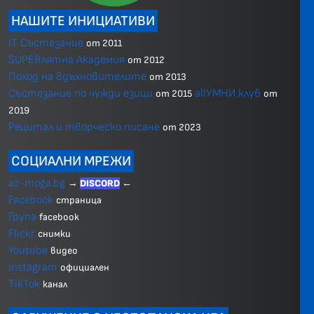
НАШИТЕ ИНИЦИАТИВИ
IT Състезание
от 2011
SUPERлятна Академия
от 2012
Поход на вдъхновителите
от 2013
Състезание по чужди езици
allУМНИ.клуб
от 2015
от
2019
Рецитал и творческо писане
от 2023
СОЦИАЛНИ МРЕЖИ
az-moga.bg
→
DISCORD
←
Facebook
страница
Група
facebook
Flickr
снимки
Youtube
видео
Instagram
официален
TikTok
канал