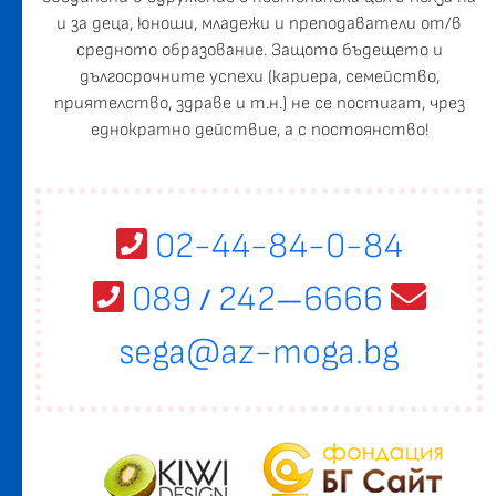
и за деца, юноши, младежи и преподаватели от/в
средното образование. Защото бъдещето и
дългосрочните успехи (кариера, семейство,
приятелство, здраве и т.н.) не се постигат, чрез
еднократно действие, а с постоянство!
02-44-84-0-84
089
242
6666
/
—
sega@az-moga.bg