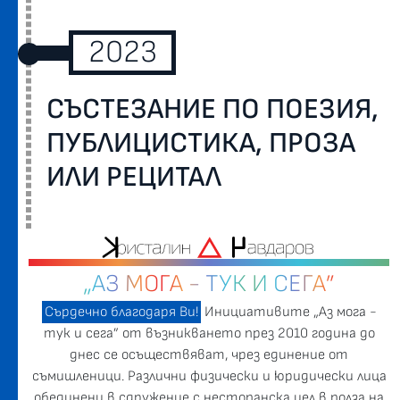
2023
СЪСТЕЗАНИЕ ПО ПОЕЗИЯ,
ПУБЛИЦИСТИКА, ПРОЗА
ИЛИ РЕЦИТАЛ
„АЗ МОГА - ТУК И СЕГА”
Сърдечно благодаря Ви!
Инициативите „Аз мога -
тук и сега” от възникването през 2010 година до
днес се осъществяват, чрез единение от
съмишленици. Различни физически и юридически лица
обединени в сдружение с нестопанска цел в полза на