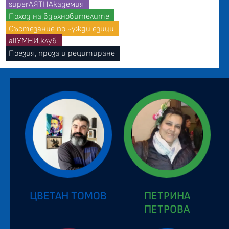
superЛЯТНАкадемия
Поход на вдъхновителите
Състезание по чужди езици
allУМНИ.клуб
Поезия, проза и рецитиране
ЦВЕТАН ТОМОВ
ПЕТРИНА
ПЕТРОВА