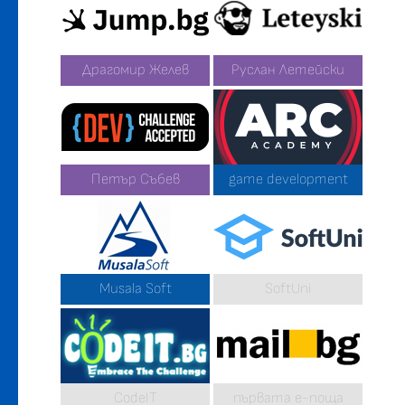
Драгомир Желев
Руслан Летейски
Петър Събев
game development
Musala Soft
SoftUni
CodeIT
първата е-поща