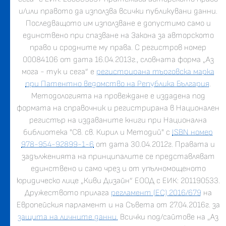
и/или правото да използва всички публикувани данни.
Последващото им използване е допустимо само и
единствено при спазване на Закона за авторското
право и сродните му права. С регистров номер
00084106 от дата 16.04.2013г., словната форма „Аз
мога - тук и сега” е
регистрирана търговска марка
при Патентно ведомство на Република България
.
Методологията на провеждане е издадена под
формата на справочник и регистрирана в Национален
регистър на издаваните книги при Национална
библиотека "Св. св. Кирил и Методий" с
ISBN номер
978-954-92899-1-6
от дата 30.04.2012г. Правата и
задълженията на принципалите се представляват
единствено и само чрез и от упълномощеното
юридическо лице „Киви Дизайн” ЕООД с ЕИК: 201190533.
Дружеството прилага
регламент (ЕС) 2016/679
на
Европейския парламент и на Съвета от 27.04.2016г. за
защита на личните данни.
Всички под/сайтове на „Аз