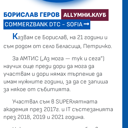
БОРИСЛАВ ГЕРОВ
ALLУМНИ.КЛУБ
COMMERZBANK DTC - SOFIA
К
азвам се Борислав, на 21 години и
съм родом от село Беласица, Петричко.
За АМТИС („Аз мога — тук и сега”)
научих още преди дори да мога да
участвам и дори нямах търпение да
имам нужните години, за да се запиша
за някое от събитията.
Участвал съм в SUPERлятната
академия през 2017г. и IT състезанията
през 2018, 2019 и 2021 година.