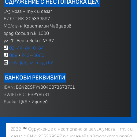
СДРУЖЕНИЕ С НЕСТОПАНСКА ЦЕЛ
„Аз мога - тук и сега”
ЕИК/ПИК:
205339597
МОЛ:
г-н Кристалин Чавдаров
град София п.к. 1000
ул. "Г. Бенковски" № 37
02-44-84-0-84
089
242
6666
/
—
sega [@] az-moga.bg
БАНКОВИ РЕКВИЗИТИ
IBAN:
BG42ESPY40040073673701
SWIFT/BIC:
ESPYBGS1
Банка:
ЦКБ / Изипей
2032
™
Сдружение с нестопанска цел „Аз мога - тук и
сега” с ЕИК: 205339597 притежава авторското право