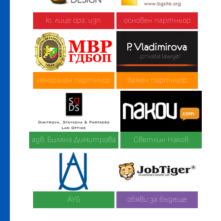
ю. лице орг. изп.
основен партньор
генерален партньор
важен партньор
адв. Биляна Димитрова
Светлин Наков
АУБ
обяви за бъдеще