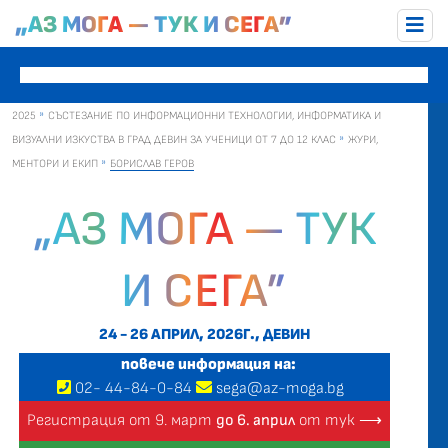
„АЗ МОГА — ТУК И СЕГА”
2025
СЪСТЕЗАНИЕ ПО ИНФОРМАЦИОННИ ТЕХНОЛОГИИ, ИНФОРМАТИКА И
ВИЗУАЛНИ ИЗКУСТВА В ГРАД ДЕВИН ЗА УЧЕНИЦИ ОТ 7 ДО 12 КЛАС
ЖУРИ,
МЕНТОРИ И ЕКИП
БОРИСЛАВ ГЕРОВ
„АЗ МОГА — ТУК
И СЕГА”
24 - 26 АПРИЛ, 2026Г., ДЕВИН
повече информация на:
02
-
44
-
84-0-84
sega@az-moga.bg
Регистрация от 9. март
до 6. април
от тук ⟶