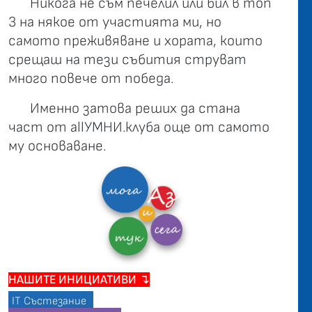
Никога не съм печелил или бил в топ
3 на някое от участията ми, но
самото преживяване и хората, които
срещаш на тези събития струват
много повече от победа.
Именно затова реших да стана
част от allУМНИ.клуба още от самото
му основаване.
НАШИТЕ ИНИЦИАТИВИ ↴
IT Състезание