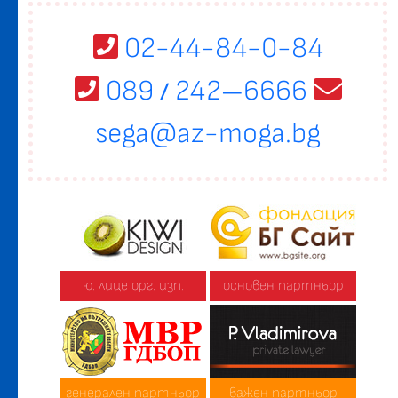
02-44-84-0-84
089
242
6666
/
—
sega@az-moga.bg
ю. лице орг. изп.
основен партньор
генерален партньор
важен партньор