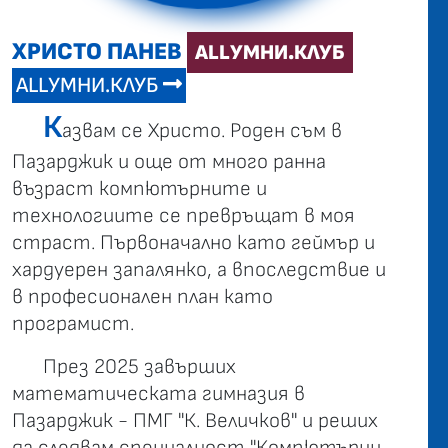
ХРИСТО ПАНЕВ
ALLУМНИ.КЛУБ
ALLУМНИ.КЛУБ
К
азвам се Христо. Роден съм в
Пазарджик и още от много ранна
възраст компютърните и
технологиите се превръщат в моя
страст. Първоначално като геймър и
хардуерен запалянко, а впоследствие и
в професионален план като
програмист.
През 2025 завърших
математическата гимназия в
Пазарджик - ПМГ "К. Величков" и реших
да следвам специалност "Компютърни