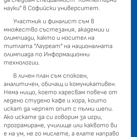
науки" в Софийски университет.
Участник и финалист съм в
множество състезания, академии и
олимпиади, както и носител на
титлата "Лауреат" на националната
олимпиада по Информационни
технологии.
В личен план съм спокоен,
аналитичен, обичащ и комуникативен.
Няма нищо, което харесвам повече от
ледено студено кафе и хора, които
искат да черпят опит с пълни шепи.
Ако искате да си говорим за игри,
програмиране, училище или каквото ви
е на ум, не го мислете, а елате направо