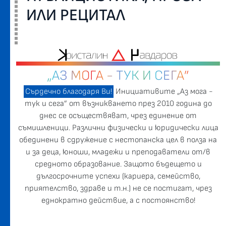
ИЛИ РЕЦИТАЛ
„АЗ МОГА - ТУК И СЕГА”
Сърдечно благодаря Ви!
Инициативите „Аз мога -
тук и сега” от възникването през 2010 година до
днес се осъществяват, чрез единение от
съмишленици. Различни физически и юридически лица
обединени в сдружение с нестопанска цел в полза на
и за деца, юноши, младежи и преподаватели от/в
средното образование. Защото бъдещето и
дългосрочните успехи (кариера, семейство,
приятелство, здраве и т.н.) не се постигат, чрез
еднократно действие, а с постоянство!