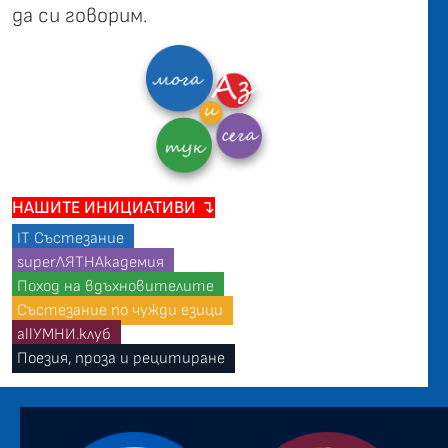
да си говорим.
НАШИТЕ ИНИЦИАТИВИ ↴
IT Състезание
superЛЯТНАкадемия
Поход на вдъхновителите
Състезание по чужди езици
allУМНИ.клуб
Поезия, проза и рецитиране