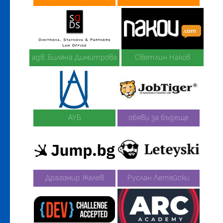
адв. Биляна Димитрова
Светлин Наков
АУБ
обяви за бъдеще
Драгомир Желев
Руслан Летейски