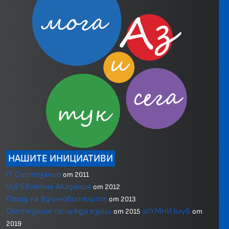
НАШИТЕ ИНИЦИАТИВИ
IT Състезание
от 2011
SUPERлятна Академия
от 2012
Поход на вдъхновителите
от 2013
Състезание по чужди езици
allУМНИ.клуб
от 2015
от
2019