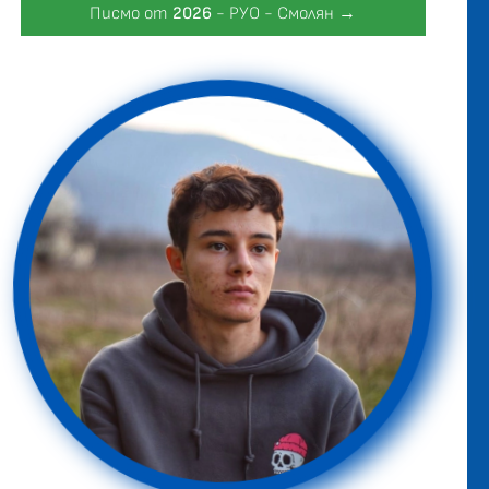
Писмо от
2026
- РУО - Смолян →