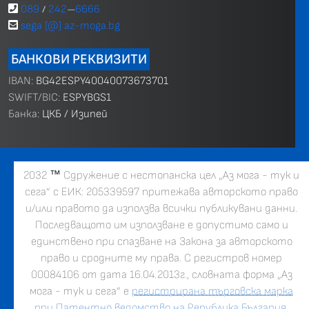
089
242
6666
/
—
sega [@] az-moga.bg
БАНКОВИ РЕКВИЗИТИ
IBAN:
BG42ESPY40040073673701
SWIFT/BIC:
ESPYBGS1
Банка:
ЦКБ / Изипей
2032
™
Сдружение с нестопанска цел „Аз мога - тук и
сега” с ЕИК: 205339597 притежава авторското право
и/или правото да използва всички публикувани данни.
Последващото им използване е допустимо само и
единствено при спазване на Закона за авторското
право и сродните му права. С регистров номер
00084106 от дата 16.04.2013г., словната форма „Аз
мога - тук и сега” е
регистрирана търговска марка
при Патентно ведомство на Република България
.