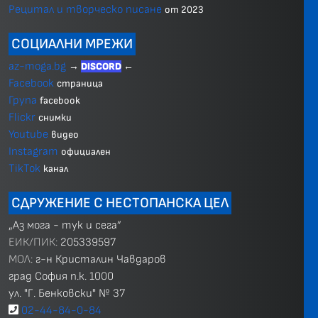
Рецитал и творческо писане
от 2023
СОЦИАЛНИ МРЕЖИ
az-moga.bg
→
DISCORD
←
Facebook
страница
Група
facebook
Flickr
снимки
Youtube
видео
Instagram
официален
TikTok
канал
СДРУЖЕНИЕ С НЕСТОПАНСКА ЦЕЛ
„Аз мога - тук и сега”
ЕИК/ПИК:
205339597
МОЛ:
г-н Кристалин Чавдаров
град София п.к. 1000
ул. "Г. Бенковски" № 37
02-44-84-0-84