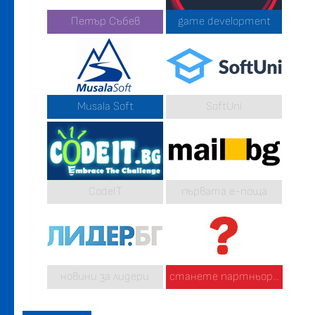
Петър Събев
game development
Musala Soft
SoftUni
CodeIT
първата е-поща
новини за лидери
станете партньор...