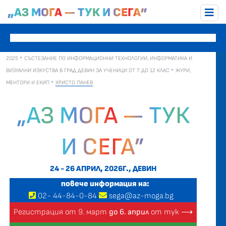
„АЗ МОГА — ТУК И СЕГА”
2025
СЪСТЕЗАНИЕ ПО ИНФОРМАЦИОННИ ТЕХНОЛОГИИ, ИНФОРМАТИКА И
ВИЗУАЛНИ ИЗКУСТВА В ГРАД ДЕВИН ЗА УЧЕНИЦИ ОТ 7 ДО 12 КЛАС
ЖУРИ,
МЕНТОРИ И ЕКИП
ХРИСТО ПАНЕВ
„АЗ МОГА — ТУК
И СЕГА”
24 - 26 АПРИЛ, 2026Г., ДЕВИН
повече информация на:
02
-
44
-
84-0-84
sega@az-moga.bg
Регистрация от 9. март
до 6. април
от тук ⟶