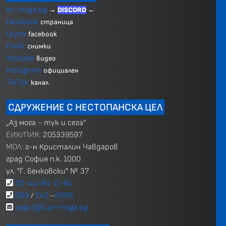
az-moga.bg
→
DISCORD
←
Facebook
страница
Група
facebook
Flickr
снимки
Youtube
видео
Instagram
официален
TikTok
канал
СДРУЖЕНИЕ С НЕСТОПАНСКА ЦЕЛ
„Аз мога - тук и сега”
ЕИК/ПИК:
205339597
МОЛ:
г-н Кристалин Чавдаров
град София п.к. 1000
ул. "Г. Бенковски" № 37
02-44-84-0-84
089
242
6666
/
—
sega [@] az-moga.bg