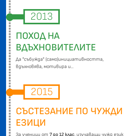
2013
ПОХОД НА
ВДЪХНОВИТЕЛИТЕ
Да "събужда" (само)инициативността,
вдъхновява, мотивира и...
2015
СЪСТЕЗАНИЕ ПО ЧУЖДИ
ЕЗИЦИ
За ученици от
7 до 12 клас
, изучаващи чужд език