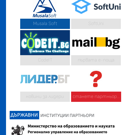
Musala Soft
SoftUni
CodeIT
първата е-поща
новини за лидери
станете партньор...
ДЪРЖАВНИ
ИНСТИТУЦИИ ПАРТНЬОРИ