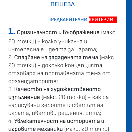
ПЕШЕВА
ПРЕДВАРИТЕЛНИ
КРИТЕРИИ
*
1.
Оригиналност и въображение
(макс.
20 точки) - колко уникална и
интересна е идеята за играта;
2.
Спазване на зададената тема
(макс.
20 точки) - доколко концепцията
отговаря на поставената тема от
организаторите;
3.
Качество на художественото
изпълнение
(макс. 20 точки) - как са
нарисувани героите и светът на
играта, цветови решения, стил;
4.
Увлекателност на историята и
игровите механики
(макс. 20 точки) -