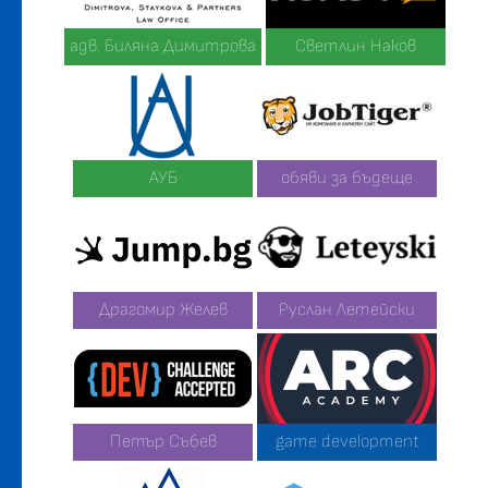
адв. Биляна Димитрова
Светлин Наков
АУБ
обяви за бъдеще
Драгомир Желев
Руслан Летейски
Петър Събев
game development