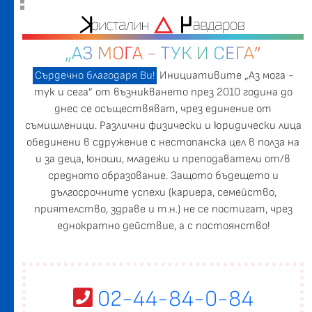
„АЗ МОГА - ТУК И СЕГА”
Сърдечно благодаря Ви!
Инициативите „Аз мога -
тук и сега” от възникването през 2010 година до
днес се осъществяват, чрез единение от
съмишленици. Различни физически и юридически лица
обединени в сдружение с нестопанска цел в полза на
и за деца, юноши, младежи и преподаватели от/в
средното образование. Защото бъдещето и
дългосрочните успехи (кариера, семейство,
приятелство, здраве и т.н.) не се постигат, чрез
еднократно действие, а с постоянство!
02-44-84-0-84