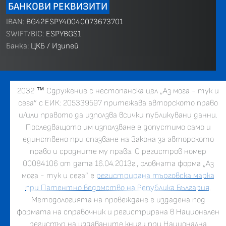
БАНКОВИ РЕКВИЗИТИ
IBAN:
BG42ESPY40040073673701
SWIFT/BIC:
ESPYBGS1
Банка:
ЦКБ / Изипей
2032
™
Сдружение с нестопанска цел „Аз мога - тук и
сега” с ЕИК: 205339597 притежава авторското право
и/или правото да използва всички публикувани данни.
Последващото им използване е допустимо само и
единствено при спазване на Закона за авторското
право и сродните му права. С регистров номер
00084106 от дата 16.04.2013г., словната форма „Аз
мога - тук и сега” е
регистрирана търговска марка
при Патентно ведомство на Република България
.
Методологията на провеждане е издадена под
формата на справочник и регистрирана в Национален
регистър на издаваните книги при Национална