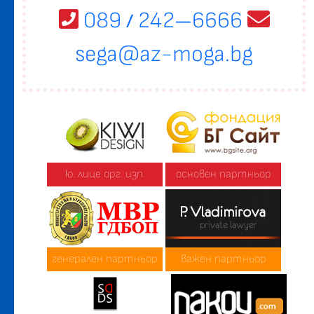
089
242
6666
/
—
sega@az-moga.bg
ю. лице орг. изп.
основен партньор
генерален партньор
важен партньор