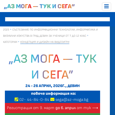
„АЗ МОГА — ТУК И СЕГА”
2025
СЪСТЕЗАНИЕ ПО ИНФОРМАЦИОННИ ТЕХНОЛОГИИ, ИНФОРМАТИКА И
ВИЗУАЛНИ ИЗКУСТВА В ГРАД ДЕВИН ЗА УЧЕНИЦИ ОТ 7 ДО 12 КЛАС
КАТЕГОРИИ
КОНЦЕПЦИЯ И ДИЗАЙН НА ВИДЕОИГРИ
„АЗ МОГА — ТУК
И СЕГА”
24 - 26 АПРИЛ, 2026Г., ДЕВИН
повече информация на:
02
-
44
-
84-0-84
sega@az-moga.bg
Регистрация от 9. март
до 6. април
от тук ⟶