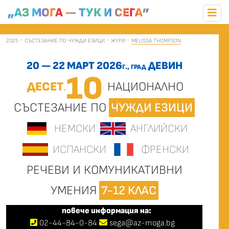
„АЗ МОГА — ТУК И СЕГА”
2025
СЪСТЕЗАНИЕ ПО ЧУЖДИ ЕЗИЦИ
ЖУРИ
MELISSA THOMPSON
20 — 22 МАРТ 2026
ДЕВИН
Г., ГРАД
10
ДЕСЕТ
НАЦИОНАЛНО
.
СЪСТЕЗАНИЕ ПО
ЧУЖДИ ЕЗИЦИ
НЕМСКИ
АНГЛИЙСКИ
ИСПАНСКИ
ФРЕНСКИ
РЕЧЕВИ И КОМУНИКАТИВНИ
УМЕНИЯ
7-12 КЛАС
повече информация на:
02
-
44
-
84-0-84
sega@az-moga.bg