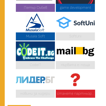
Петър Събев
game development
Musala Soft
SoftUni
CodeIT
първата е-поща
новини за лидери
станете партньор...