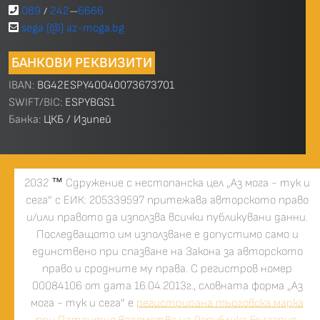
089
242
6666
/
—
sega [@] az-moga.bg
БАНКОВИ РЕКВИЗИТИ
IBAN:
BG42ESPY40040073673701
SWIFT/BIC:
ESPYBGS1
Банка:
ЦКБ / Изипей
2032
™
Сдружение с нестопанска цел „Аз мога - тук и
сега” с ЕИК: 205339597 притежава авторското право
и/или правото да използва всички публикувани данни.
Последващото им използване е допустимо само и
единствено при спазване на Закона за авторското
право и сродните му права. С регистров номер
00084106 от дата 16.04.2013г., словната форма „Аз
мога - тук и сега” е
регистрирана търговска марка