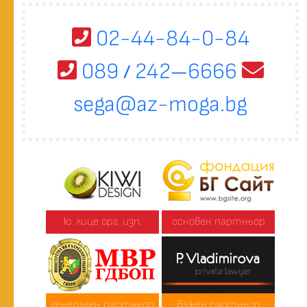
02-44-84-0-84
089
242
6666
/
—
sega@az-moga.bg
ю. лице орг. изп.
основен партньор
генерален партньор
важен партньор