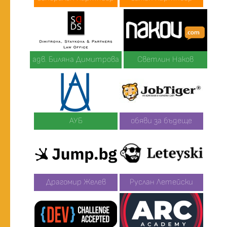
адв. Биляна Димитрова
Светлин Наков
АУБ
обяви за бъдеще
Драгомир Желев
Руслан Летейски