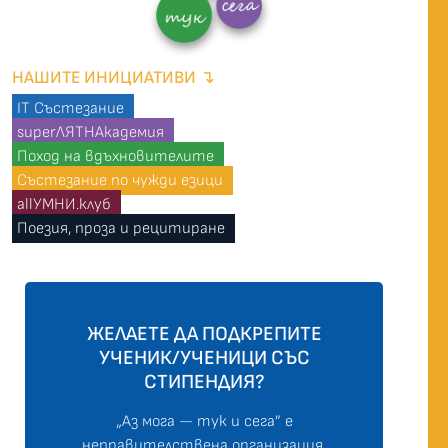
НАШИТЕ ИНИЦИАТИВИ ↴
IT Състезание
superЛЯТНАкадемия
Поход на вдъхновителите
Състезание по чужди езици
allУМНИ.клуб
Поезия, проза и рецитиране
ЖЕЛАЕТЕ ДА ПОДКРЕПИТЕ
УЧЕНИК/УЧЕНИЦИ СЪС
СТИПЕНДИЯ?
„Аз мога — тук и сега” е
неправителствена организация,