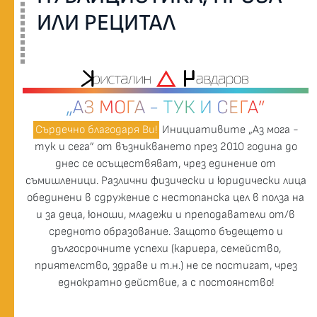
ИЛИ РЕЦИТАЛ
„АЗ МОГА - ТУК И СЕГА”
Сърдечно благодаря Ви!
Инициативите „Аз мога -
тук и сега” от възникването през 2010 година до
днес се осъществяват, чрез единение от
съмишленици. Различни физически и юридически лица
обединени в сдружение с нестопанска цел в полза на
и за деца, юноши, младежи и преподаватели от/в
средното образование. Защото бъдещето и
дългосрочните успехи (кариера, семейство,
приятелство, здраве и т.н.) не се постигат, чрез
еднократно действие, а с постоянство!