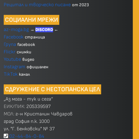
Рецитал и творческо писане
от 2023
СОЦИАЛНИ МРЕЖИ
az-moga.bg
→
DISCORD
←
Facebook
страница
Група
facebook
Flickr
снимки
Youtube
видео
Instagram
официален
TikTok
канал
СДРУЖЕНИЕ С НЕСТОПАНСКА ЦЕЛ
„Аз мога - тук и сега”
ЕИК/ПИК:
205339597
МОЛ:
г-н Кристалин Чавдаров
град София п.к. 1000
ул. "Г. Бенковски" № 37
02-44-84-0-84