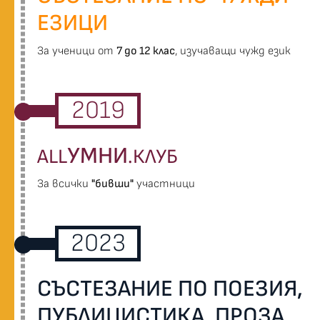
ЕЗИЦИ
За ученици от
7 до 12 клас
, изучаващи чужд език
2019
УМНИ
ALL
.КЛУБ
За всички
"бивши"
участници
2023
СЪСТЕЗАНИЕ ПО ПОЕЗИЯ,
ПУБЛИЦИСТИКА, ПРОЗА