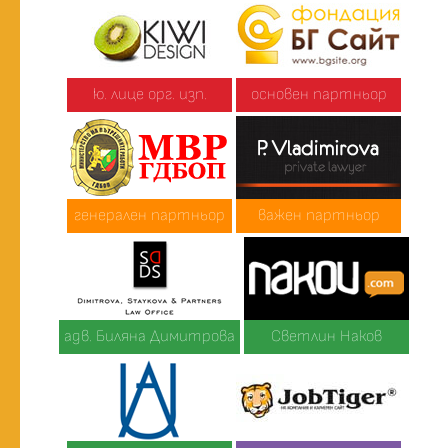
ю. лице орг. изп.
основен партньор
генерален партньор
важен партньор
адв. Биляна Димитрова
Светлин Наков