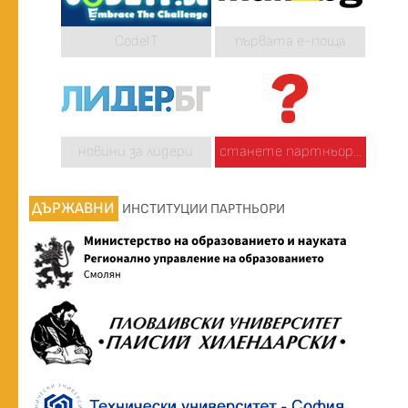
CodeIT
първата е-поща
новини за лидери
станете партньор...
ДЪРЖАВНИ
ИНСТИТУЦИИ ПАРТНЬОРИ