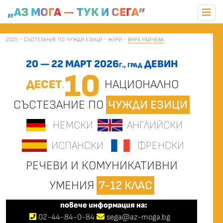
„АЗ МОГА — ТУК И СЕГА”
2025
СЪСТЕЗАНИЕ ПО ЧУЖДИ ЕЗИЦИ
ЖУРИ
ВЯРА РАЙЧЕВА
20 — 22 МАРТ 2026
ДЕВИН
Г., ГРАД
10
ДЕСЕТ
НАЦИОНАЛНО
.
СЪСТЕЗАНИЕ ПО
ЧУЖДИ ЕЗИЦИ
НЕМСКИ
АНГЛИЙСКИ
ИСПАНСКИ
ФРЕНСКИ
РЕЧЕВИ И КОМУНИКАТИВНИ
УМЕНИЯ
7-12 КЛАС
повече информация на:
02
-
44
-
84-0-84
sega@az-moga.bg