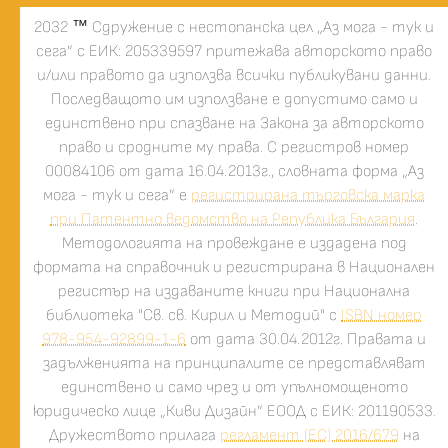
2032
™
Сдружение с нестопанска цел „Аз мога - тук и
сега” с ЕИК: 205339597 притежава авторското право
и/или правото да използва всички публикувани данни.
Последващото им използване е допустимо само и
единствено при спазване на Закона за авторското
право и сродните му права. С регистров номер
00084106 от дата 16.04.2013г., словната форма „Аз
мога - тук и сега” е
регистрирана търговска марка
при Патентно ведомство на Република България
.
Методологията на провеждане е издадена под
формата на справочник и регистрирана в Национален
регистър на издаваните книги при Национална
библиотека "Св. св. Кирил и Методий" с
ISBN номер
978-954-92899-1-6
от дата 30.04.2012г. Правата и
задълженията на принципалите се представляват
единствено и само чрез и от упълномощеното
юридическо лице „Киви Дизайн” ЕООД с ЕИК: 201190533.
Дружеството прилага
регламент (ЕС) 2016/679
на