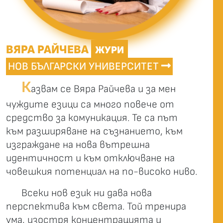
ВЯРА РАЙЧЕВА
ЖУРИ
НОВ БЪЛГАРСКИ УНИВЕРСИТЕТ
К
азвам се Вяра Райчева и за мен
чуждите езици са много повече от
средство за комуникация. Те са път
към разширяване на съзнанието, към
изграждане на нова вътрешна
идентичност и към отключване на
човешкия потенциал на по-високо ниво.
Всеки нов език ни дава нова
перспектива към света. Той тренира
ума, изостря концентрацията и