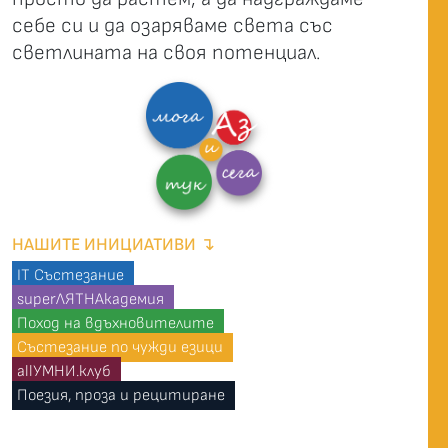
себе си и да озаряваме света със
светлината на своя потенциал.
НАШИТЕ ИНИЦИАТИВИ ↴
IT Състезание
superЛЯТНАкадемия
Поход на вдъхновителите
Състезание по чужди езици
allУМНИ.клуб
Поезия, проза и рецитиране