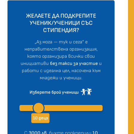
ЖЕЛАЕТЕ ДА ПОДКРЕПИТЕ
УЧЕНИК/УЧЕНИЦИ СЪС
СТИПЕНДИЯ?
„Аз мога — тук и сега” е
неправителствена организация,
която организира всички свои
инициативи
без такси за участие
и
работи с идеална цел, насочена към
младежи и ученици.
Изберете брой ученици
10 деца
С
3000 лв.
бихте подкрепили
10