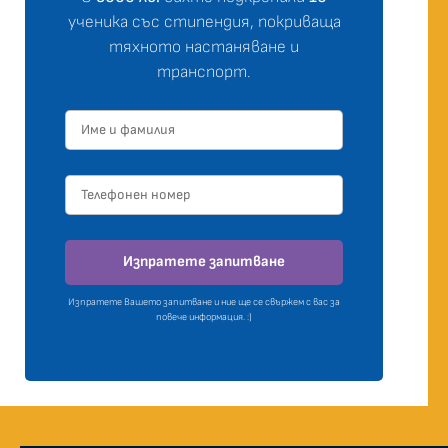
ученика със стипендия, покриваща
тяхното настаняване и
транспорт.
Изпратете запитване
Изпратете Вашето запитване и ние ще се свържем с вас за
повече информация. :)