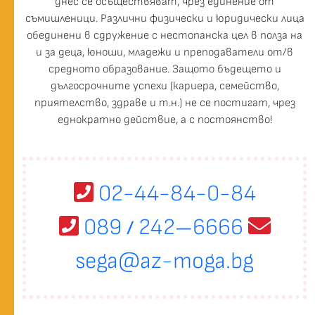
днес се осъществяват, чрез единение от
съмишленици. Различни физически и юридически лица
обединени в сдружение с нестопанска цел в полза на
и за деца, юноши, младежи и преподаватели от/в
средното образование. Защото бъдещето и
дългосрочните успехи (кариера, семейство,
приятелство, здраве и т.н.) не се постигат, чрез
еднократно действие, а с постоянство!
02-44-84-0-84
089
242
6666
/
—
sega@az-moga.bg