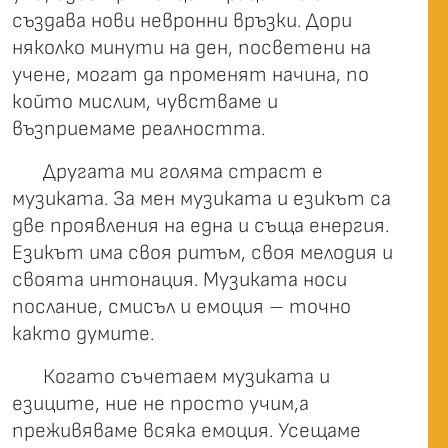
създава нови невронни връзки. Дори
няколко минути на ден, посветени на
учене, могат да променят начина, по
който мислим, чувстваме и
възприемаме реалността.
Другата ми голяма страст е
музиката. За мен музиката и езикът са
две проявления на една и съща енергия.
Езикът има своя ритъм, своя мелодия и
своята интонация. Музиката носи
послание, смисъл и емоция – точно
както думите.
Когато съчетаем музиката и
езиците, ние не просто учим,а
преживяваме всяка емоция. Усещаме