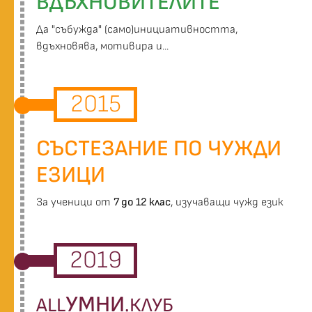
ВДЪХНОВИТЕЛИТЕ
Да "събужда" (само)инициативността,
вдъхновява, мотивира и...
2015
СЪСТЕЗАНИЕ ПО ЧУЖДИ
ЕЗИЦИ
За ученици от
7 до 12 клас
, изучаващи чужд език
2019
УМНИ
ALL
.КЛУБ