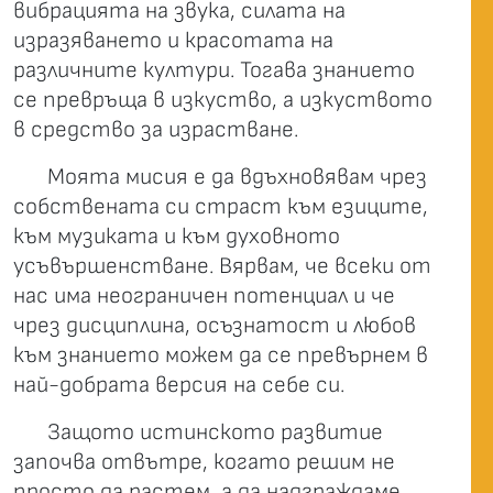
вибрацията на звука, силата на
изразяването и красотата на
различните култури. Тогава знанието
се превръща в изкуство, а изкуството
в средство за израстване.
Моята мисия е да вдъхновявам чрез
собствената си страст към езиците,
към музиката и към духовното
усъвършенстване. Вярвам, че всеки от
нас има неограничен потенциал и че
чрез дисциплина, осъзнатост и любов
към знанието можем да се превърнем в
най-добрата версия на себе си.
Защото истинското развитие
започва отвътре, когато решим не
просто да растем, а да надграждаме