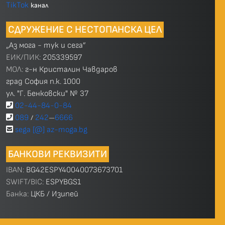
TikTok
канал
СДРУЖЕНИЕ С НЕСТОПАНСКА ЦЕЛ
„Аз мога - тук и сега”
ЕИК/ПИК:
205339597
МОЛ:
г-н Кристалин Чавдаров
град София п.к. 1000
ул. "Г. Бенковски" № 37
02-44-84-0-84
089
242
6666
/
—
sega [@] az-moga.bg
БАНКОВИ РЕКВИЗИТИ
IBAN:
BG42ESPY40040073673701
SWIFT/BIC:
ESPYBGS1
Банка:
ЦКБ / Изипей