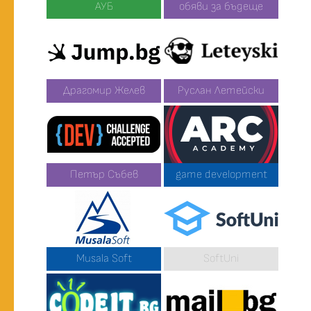
АУБ
обяви за бъдеще
Драгомир Желев
Руслан Летейски
Петър Събев
game development
Musala Soft
SoftUni