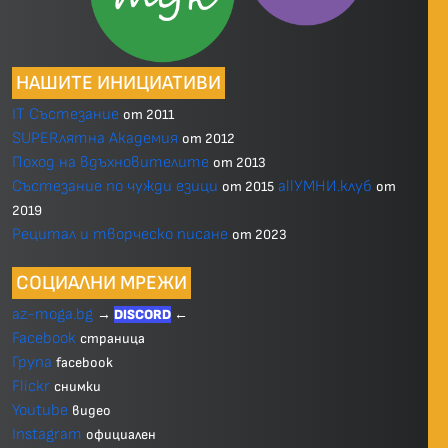
НАШИТЕ ИНИЦИАТИВИ
IT Състезание
от 2011
SUPERлятна Академия
от 2012
Поход на вдъхновителите
от 2013
Състезание по чужди езици
allУМНИ.клуб
от 2015
от
2019
Рецитал и творческо писане
от 2023
СОЦИАЛНИ МРЕЖИ
az-moga.bg
→
DISCORD
←
Facebook
страница
Група
facebook
Flickr
снимки
Youtube
видео
Instagram
официален