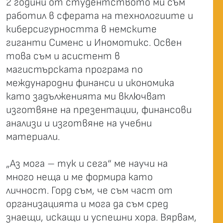
2 години от студентството ми съм
работил в сферата на технологиите и
киберсигурността в немските
гиганти Сименс и Иномотикс. Освен
това съм и асистент в
магистърската програма по
международни финанси и икономика
като задълженията ми включват
изготвяне на презентации, финансови
анализи и изготвяне на учебни
материали.
„Аз мога – тук и сега“ ме научи на
много неща и ме формира като
личност. Горд съм, че съм част от
организацията и мога да съм сред
знаещи, искащи и успешни хора. Вярвам,