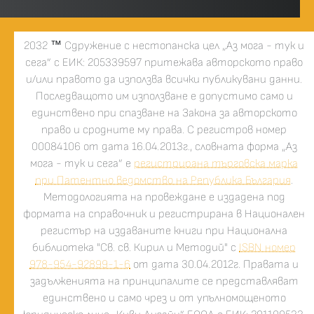
2032
™
Сдружение с нестопанска цел „Аз мога - тук и
сега” с ЕИК: 205339597 притежава авторското право
и/или правото да използва всички публикувани данни.
Последващото им използване е допустимо само и
единствено при спазване на Закона за авторското
право и сродните му права. С регистров номер
00084106 от дата 16.04.2013г., словната форма „Аз
мога - тук и сега” е
регистрирана търговска марка
при Патентно ведомство на Република България
.
Методологията на провеждане е издадена под
формата на справочник и регистрирана в Национален
регистър на издаваните книги при Национална
библиотека "Св. св. Кирил и Методий" с
ISBN номер
978-954-92899-1-6
от дата 30.04.2012г. Правата и
задълженията на принципалите се представляват
единствено и само чрез и от упълномощеното