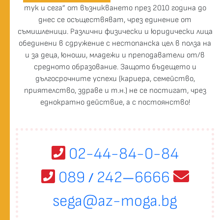
тук и сега” от възникването през 2010 година до
днес се осъществяват, чрез единение от
съмишленици. Различни физически и юридически лица
обединени в сдружение с нестопанска цел в полза на
и за деца, юноши, младежи и преподаватели от/в
средното образование. Защото бъдещето и
дългосрочните успехи (кариера, семейство,
приятелство, здраве и т.н.) не се постигат, чрез
еднократно действие, а с постоянство!
02-44-84-0-84
089
242
6666
/
—
sega@az-moga.bg