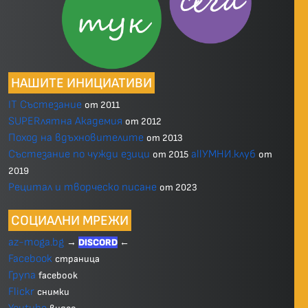
НАШИТЕ ИНИЦИАТИВИ
IT Състезание
от 2011
SUPERлятна Академия
от 2012
Поход на вдъхновителите
от 2013
Състезание по чужди езици
allУМНИ.клуб
от 2015
от
2019
Рецитал и творческо писане
от 2023
СОЦИАЛНИ МРЕЖИ
az-moga.bg
→
DISCORD
←
Facebook
страница
Група
facebook
Flickr
снимки