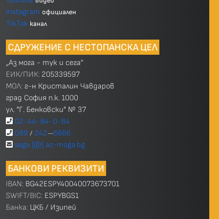
Youtube
видео
Instagram
официален
TikTok
канал
СДРУЖЕНИЕ С НЕСТОПАНСКА ЦЕЛ
„Аз мога - тук и сега”
ЕИК/ПИК:
205339597
МОЛ:
г-н Кристалин Чавдаров
град София п.к. 1000
ул. "Г. Бенковски" № 37
02-44-84-0-84
089
242
6666
/
—
sega [@] az-moga.bg
БАНКОВИ РЕКВИЗИТИ
IBAN:
BG42ESPY40040073673701
SWIFT/BIC:
ESPYBGS1
Банка:
ЦКБ / Изипей