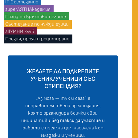
IT Състезание
superЛЯТНАкадемия
Поход на вдъхновителите
Състезание по чужди езици
allУМНИ.клуб
Поезия, проза и рецитиране
ЖЕЛАЕТЕ ДА ПОДКРЕПИТЕ
УЧЕНИК/УЧЕНИЦИ СЪС
СТИПЕНДИЯ?
„Аз мога — тук и сега” е
неправителствена организация,
която организира всички свои
инициативи
без такси за участие
и
работи с идеална цел, насочена към
младежи и ученици.