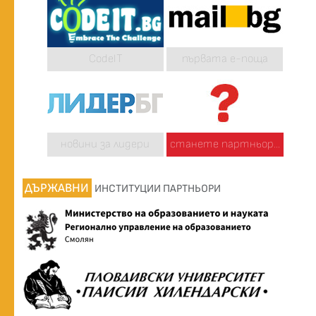
CodeIT
първата е-поща
новини за лидери
станете партньор...
ДЪРЖАВНИ
ИНСТИТУЦИИ ПАРТНЬОРИ