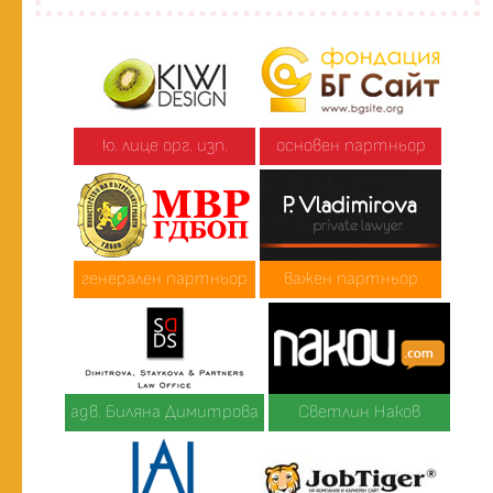
ю. лице орг. изп.
основен партньор
генерален партньор
важен партньор
адв. Биляна Димитрова
Светлин Наков