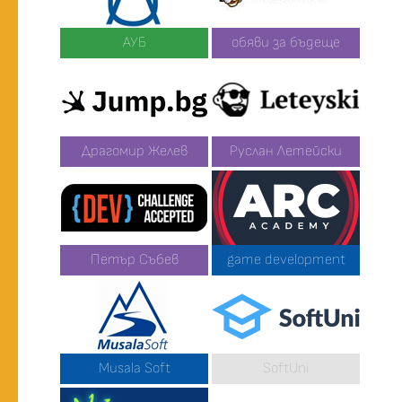
АУБ
обяви за бъдеще
Драгомир Желев
Руслан Летейски
Петър Събев
game development
Musala Soft
SoftUni