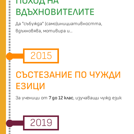
ПОХОД НА
ВДЪХНОВИТЕЛИТЕ
Да "събужда" (само)инициативността,
вдъхновява, мотивира и...
2015
СЪСТЕЗАНИЕ ПО ЧУЖДИ
ЕЗИЦИ
За ученици от
7 до 12 клас
, изучаващи чужд език
2019