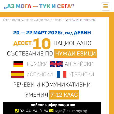
„АЗ МОГА — ТУК И СЕГА”
2025
СЪСТЕЗАНИЕ ПО ЧУЖДИ ЕЗИЦИ
ЖУРИ
АЛЕКСАНДЪР ГЕОРГИЕВ
20 — 22 МАРТ 2026
ДЕВИН
Г., ГРАД
10
ДЕСЕТ
НАЦИОНАЛНО
.
СЪСТЕЗАНИЕ ПО
ЧУЖДИ ЕЗИЦИ
НЕМСКИ
АНГЛИЙСКИ
ИСПАНСКИ
ФРЕНСКИ
РЕЧЕВИ И КОМУНИКАТИВНИ
УМЕНИЯ
7-12 КЛАС
повече информация на:
02
-
44
-
84-0-84
sega@az-moga.bg