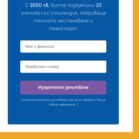
С
3000 лв.
бихте подкрепили
10
ученика със стипендия, покриваща
тяхното настаняване и
транспорт.
Изпратете запитване
Изпратете Вашето запитване и ние ще се свържем с вас за
повече информация. :)