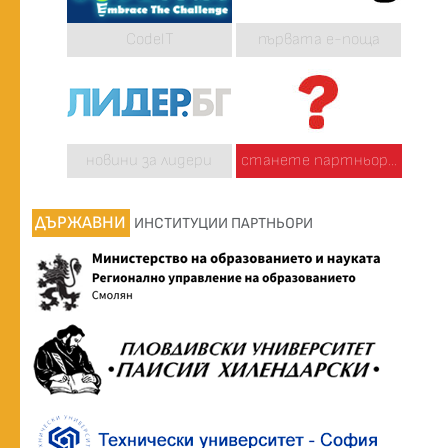
CodeIT
първата е-поща
новини за лидери
станете партньор...
ДЪРЖАВНИ
ИНСТИТУЦИИ ПАРТНЬОРИ