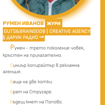
РУМЕН ИВАНОВ
ЖУРИ
GUTS&BRAINSDDB | CREATIVE AGENCY
§ ДАРИК РАДИО
Р
умен - трето поколение човек,
кръстен на прилагателно.
С
иниър копирайтър в рекламна
агенция.
Б
аща на две котки.
Б
рат на Стругаре.
Б
ъдещ кмет на Попово.