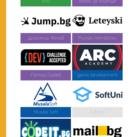
АУБ
обяви за бъдеще
Драгомир Желев
Руслан Летейски
Петър Събев
game development
Musala Soft
SoftUni