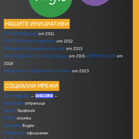
НАШИТЕ ИНИЦИАТИВИ
IT Състезание
от 2011
SUPERлятна Академия
от 2012
Поход на вдъхновителите
от 2013
Състезание по чужди езици
allУМНИ.клуб
от 2015
от
2019
Рецитал и творческо писане
от 2023
СОЦИАЛНИ МРЕЖИ
az-moga.bg
→
DISCORD
←
Facebook
страница
Група
facebook
Flickr
снимки
Youtube
видео
Instagram
официален