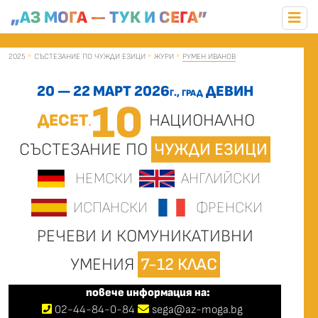
„АЗ МОГА — ТУК И СЕГА”
2025
СЪСТЕЗАНИЕ ПО ЧУЖДИ ЕЗИЦИ
ЖУРИ
РУМЕН ИВАНОВ
20 — 22 МАРТ 2026
ДЕВИН
Г., ГРАД
10
ДЕСЕТ
НАЦИОНАЛНО
.
СЪСТЕЗАНИЕ ПО
ЧУЖДИ ЕЗИЦИ
НЕМСКИ
АНГЛИЙСКИ
ИСПАНСКИ
ФРЕНСКИ
РЕЧЕВИ И КОМУНИКАТИВНИ
УМЕНИЯ
7-12 КЛАС
повече информация на:
02
-
44
-
84-0-84
sega@az-moga.bg