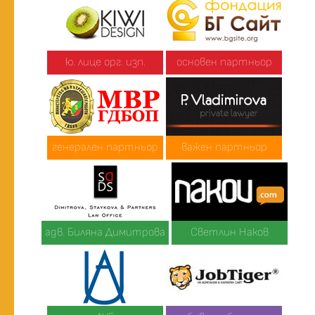
ю. лице орг. изп.
основен партньор
генерален партньор
важен партньор
адв. Биляна Димитрова
Светлин Наков