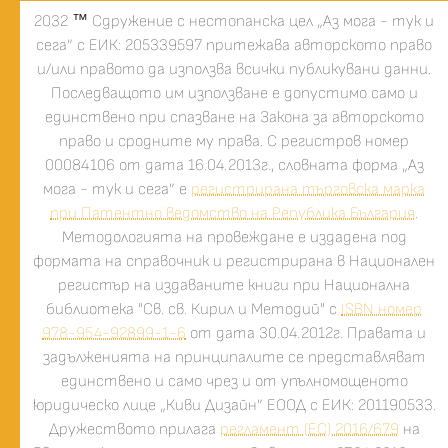
2032
™
Сдружение с нестопанска цел „Аз мога - тук и
сега” с ЕИК: 205339597 притежава авторското право
и/или правото да използва всички публикувани данни.
Последващото им използване е допустимо само и
единствено при спазване на Закона за авторското
право и сродните му права. С регистров номер
00084106 от дата 16.04.2013г., словната форма „Аз
мога - тук и сега” е
регистрирана търговска марка
при Патентно ведомство на Република България
.
Методологията на провеждане е издадена под
формата на справочник и регистрирана в Национален
регистър на издаваните книги при Национална
библиотека "Св. св. Кирил и Методий" с
ISBN номер
978-954-92899-1-6
от дата 30.04.2012г. Правата и
задълженията на принципалите се представляват
единствено и само чрез и от упълномощеното
юридическо лице „Киви Дизайн” ЕООД с ЕИК: 201190533.
Дружеството прилага
регламент (ЕС) 2016/679
на