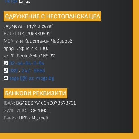
TikTok
канал
СДРУЖЕНИЕ С НЕСТОПАНСКА ЦЕЛ
„Аз мога - тук и сега”
ЕИК/ПИК:
205339597
МОЛ:
г-н Кристалин Чавдаров
град София п.к. 1000
ул. "Г. Бенковски" № 37
02-44-84-0-84
089
242
6666
/
—
sega [@] az-moga.bg
БАНКОВИ РЕКВИЗИТИ
IBAN:
BG42ESPY40040073673701
SWIFT/BIC:
ESPYBGS1
Банка:
ЦКБ / Изипей