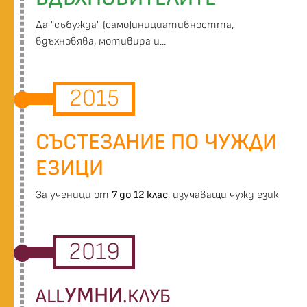
Да "събужда" (само)инициативността,
вдъхновява, мотивира и...
2015
СЪСТЕЗАНИЕ ПО ЧУЖДИ
ЕЗИЦИ
За ученици от
7 до 12 клас
, изучаващи чужд език
2019
УМНИ
ALL
.КЛУБ