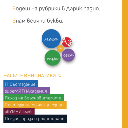
В
одещ на рубрики в Дарик радио.
З
нам всички букви.
НАШИТЕ ИНИЦИАТИВИ ↴
IT Състезание
superЛЯТНАкадемия
Поход на вдъхновителите
Състезание по чужди езици
allУМНИ.клуб
Поезия, проза и рецитиране