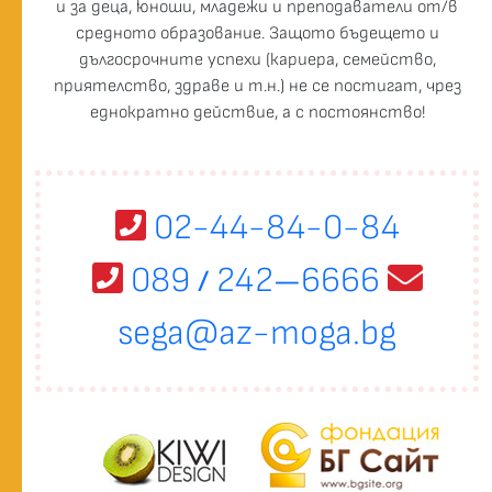
и за деца, юноши, младежи и преподаватели от/в
средното образование. Защото бъдещето и
дългосрочните успехи (кариера, семейство,
приятелство, здраве и т.н.) не се постигат, чрез
еднократно действие, а с постоянство!
02-44-84-0-84
089
242
6666
/
—
sega@az-moga.bg