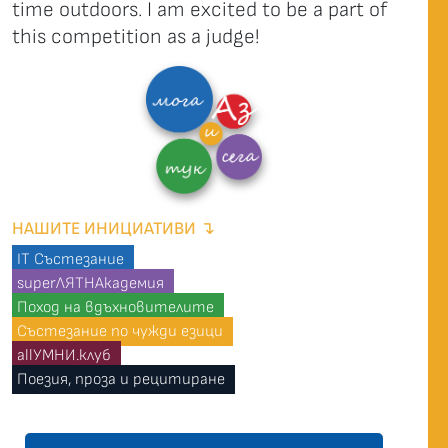
time outdoors. I am excited to be a part of
this competition as a judge!
НАШИТЕ ИНИЦИАТИВИ ↴
IT Състезание
superЛЯТНАкадемия
Поход на вдъхновителите
Състезание по чужди езици
allУМНИ.клуб
Поезия, проза и рецитиране