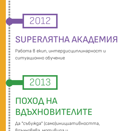
2012
SUPERЛЯТНА АКАДЕМИЯ
Работа в екип, интердисциплинарност и
ситуационно обучение
2013
ПОХОД НА
ВДЪХНОВИТЕЛИТЕ
Да "събужда" (само)инициативността,
вдъхновява, мотивира и...