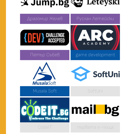
Драгомир Желев
Руслан Летейски
Петър Събев
game development
Musala Soft
SoftUni
CodeIT
първата е-поща