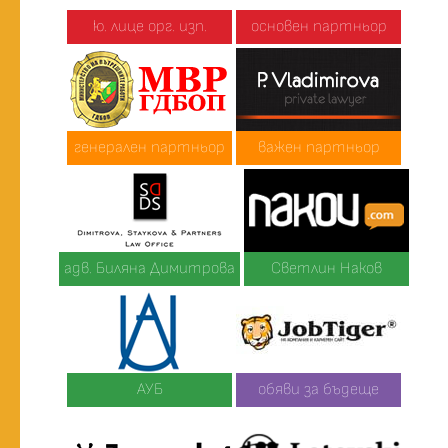
ю. лице орг. изп.
основен партньор
генерален партньор
важен партньор
адв. Биляна Димитрова
Светлин Наков
АУБ
обяви за бъдеще