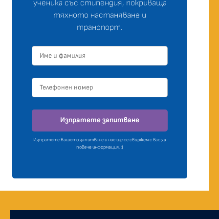
ученика със стипендия, покриваща
тяхното настаняване и
транспорт.
Изпратете запитване
Изпратете Вашето запитване и ние ще се свържем с вас за
повече информация. :)