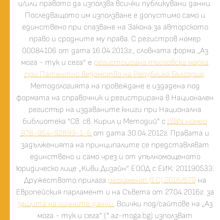
и/или правото да използва всички публикувани данни.
Последващото им използване е допустимо само и
единствено при спазване на Закона за авторското
право и сродните му права. С регистров номер
00084106 от дата 16.04.2013г., словната форма „Аз
мога - тук и сега” е
регистрирана търговска марка
при Патентно ведомство на Република България
.
Методологията на провеждане е издадена под
формата на справочник и регистрирана в Национален
регистър на издаваните книги при Национална
библиотека "Св. св. Кирил и Методий" с
ISBN номер
978-954-92899-1-6
от дата 30.04.2012г. Правата и
задълженията на принципалите се представляват
единствено и само чрез и от упълномощеното
юридическо лице „Киви Дизайн” ЕООД с ЕИК: 201190533.
Дружеството прилага
регламент (ЕС) 2016/679
на
Европейския парламент и на Съвета от 27.04.2016г. за
защита на личните данни.
Всички под/сайтове на „Аз
мога - тук и сега” (*.az-moga.bg) използват