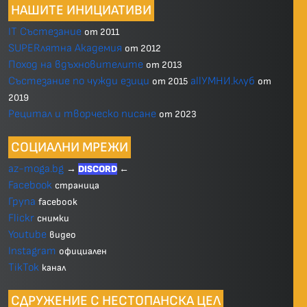
НАШИТЕ ИНИЦИАТИВИ
IT Състезание
от 2011
SUPERлятна Академия
от 2012
Поход на вдъхновителите
от 2013
Състезание по чужди езици
allУМНИ.клуб
от 2015
от
2019
Рецитал и творческо писане
от 2023
СОЦИАЛНИ МРЕЖИ
az-moga.bg
→
DISCORD
←
Facebook
страница
Група
facebook
Flickr
снимки
Youtube
видео
Instagram
официален
TikTok
канал
СДРУЖЕНИЕ С НЕСТОПАНСКА ЦЕЛ