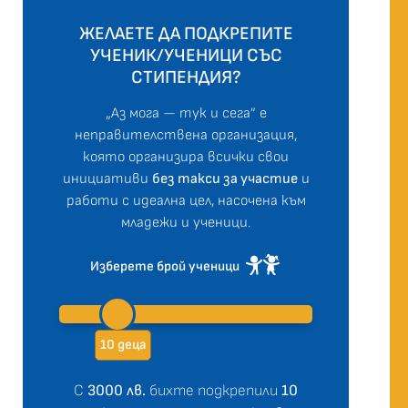
ЖЕЛАЕТЕ ДА ПОДКРЕПИТЕ
УЧЕНИК/УЧЕНИЦИ СЪС
СТИПЕНДИЯ?
„Аз мога — тук и сега” е
неправителствена организация,
която организира всички свои
инициативи
без такси за участие
и
работи с идеална цел, насочена към
младежи и ученици.
Изберете брой ученици
10 деца
С
3000 лв.
бихте подкрепили
10