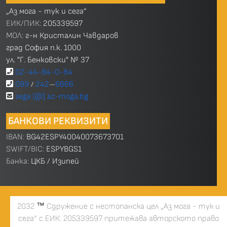
„Аз мога - тук и сега”
ЕИК/ПИК:
205339597
МОЛ:
г-н Кристалин Чавдаров
град София п.к. 1000
ул. "Г. Бенковски" № 37
02-44-84-0-84
089
242
6666
/
—
sega [@] az-moga.bg
БАНКОВИ РЕКВИЗИТИ
IBAN:
BG42ESPY40040073673701
SWIFT/BIC:
ESPYBGS1
Банка:
ЦКБ / Изипей
2032
™
Сдружение с нестопанска цел „Аз мога - тук и
сега” с ЕИК: 205339597 притежава авторското право