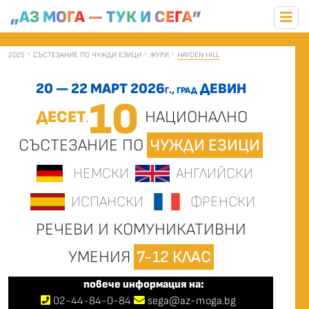
„АЗ МОГА — ТУК И СЕГА”
2025
СЪСТЕЗАНИЕ ПО ЧУЖДИ ЕЗИЦИ
ЖУРИ
HAYDEN HILL
20 — 22 МАРТ 2026
ДЕВИН
Г., ГРАД
10
ДЕСЕТ
НАЦИОНАЛНО
.
СЪСТЕЗАНИЕ ПО
ЧУЖДИ ЕЗИЦИ
НЕМСКИ
АНГЛИЙСКИ
ИСПАНСКИ
ФРЕНСКИ
РЕЧЕВИ И КОМУНИКАТИВНИ
УМЕНИЯ
7-12 КЛАС
повече информация на:
02
-
44
-
84-0-84
sega@az-moga.bg