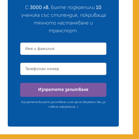
С
3000 лв.
бихте подкрепили
10
ученика със стипендия, покриваща
тяхното настаняване и
транспорт.
Изпратете запитване
Изпратете Вашето запитване и ние ще се свържем с вас за
повече информация. :)