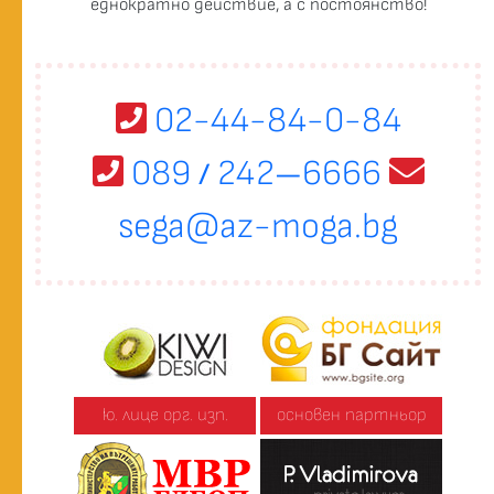
еднократно действие, а с постоянство!
02-44-84-0-84
089
242
6666
/
—
sega@az-moga.bg
ю. лице орг. изп.
основен партньор