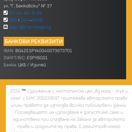
ул. "Г. Бенковски" № 37
02-44-84-0-84
089
242
6666
/
—
sega [@] az-moga.bg
БАНКОВИ РЕКВИЗИТИ
IBAN:
BG42ESPY40040073673701
SWIFT/BIC:
ESPYBGS1
Банка:
ЦКБ / Изипей
2032
™
Сдружение с нестопанска цел „Аз мога - тук и
сега” с ЕИК: 205339597 притежава авторското право
и/или правото да използва всички публикувани данни.
Последващото им използване е допустимо само и
единствено при спазване на Закона за авторското
право и сродните му права. С регистров номер