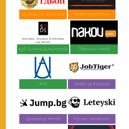
генерален партньор
важен партньор
адв. Биляна Димитрова
Светлин Наков
АУБ
обяви за бъдеще
Драгомир Желев
Руслан Летейски