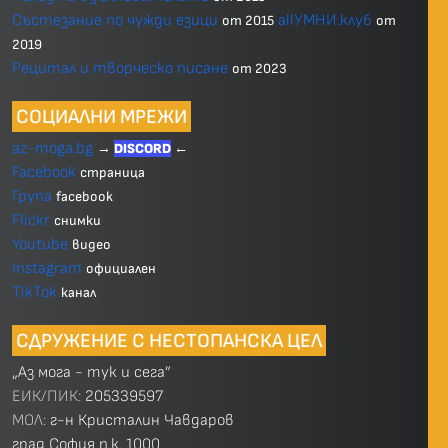
Състезание по чужди езици
allУМНИ.клуб
от 2015
от
2019
Рецитал и творческо писане
от 2023
СОЦИАЛНИ МРЕЖИ
az-moga.bg
→
DISCORD
←
Facebook
страница
Група
facebook
Flickr
снимки
Youtube
видео
Instagram
официален
TikTok
канал
СДРУЖЕНИЕ С НЕСТОПАНСКА ЦЕЛ
„Аз мога - тук и сега”
ЕИК/ПИК:
205339597
МОЛ:
г-н Кристалин Чавдаров
град София п.к. 1000