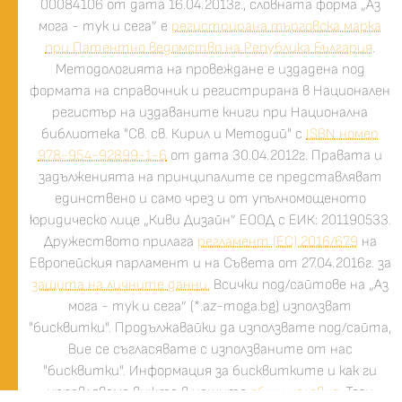
00084106 от дата 16.04.2013г., словната форма „Аз
мога - тук и сега” е
регистрирана търговска марка
при Патентно ведомство на Република България
.
Методологията на провеждане е издадена под
формата на справочник и регистрирана в Национален
регистър на издаваните книги при Национална
библиотека "Св. св. Кирил и Методий" с
ISBN номер
978-954-92899-1-6
от дата 30.04.2012г. Правата и
задълженията на принципалите се представляват
единствено и само чрез и от упълномощеното
юридическо лице „Киви Дизайн” ЕООД с ЕИК: 201190533.
Дружеството прилага
регламент (ЕС) 2016/679
на
Европейския парламент и на Съвета от 27.04.2016г. за
защита на личните данни.
Всички под/сайтове на „Аз
мога - тук и сега” (*.az-moga.bg) използват
"бисквитки". Продължавайки да използвате под/сайта,
Вие се съгласявате с използваните от нас
"бисквитки". Информация за бисквитките и как ги
управляваме вижте в нашите
общи условия
. Този