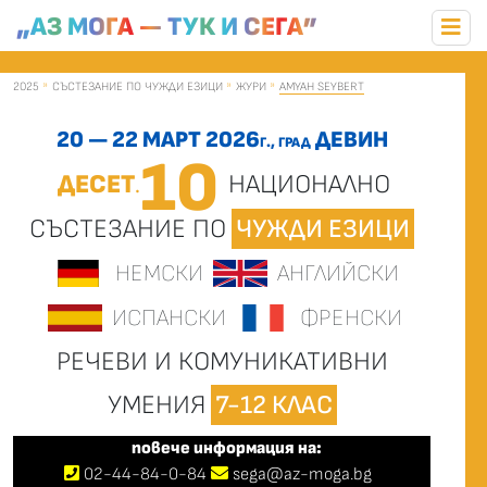
„АЗ МОГА — ТУК И СЕГА”
2025
СЪСТЕЗАНИЕ ПО ЧУЖДИ ЕЗИЦИ
ЖУРИ
AMYAH SEYBERT
20 — 22 МАРТ 2026
ДЕВИН
Г., ГРАД
10
ДЕСЕТ
НАЦИОНАЛНО
.
СЪСТЕЗАНИЕ ПО
ЧУЖДИ ЕЗИЦИ
НЕМСКИ
АНГЛИЙСКИ
ИСПАНСКИ
ФРЕНСКИ
РЕЧЕВИ И КОМУНИКАТИВНИ
УМЕНИЯ
7-12 КЛАС
повече информация на:
02
-
44
-
84-0-84
sega@az-moga.bg