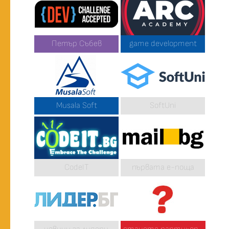
Петър Събев
game development
Musala Soft
SoftUni
CodeIT
първата е-поща