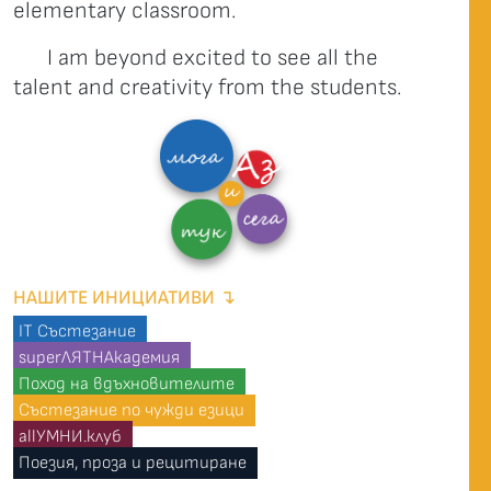
elementary classroom.
I am beyond excited to see all the
talent and creativity from the students.
НАШИТЕ ИНИЦИАТИВИ ↴
IT Състезание
superЛЯТНАкадемия
Поход на вдъхновителите
Състезание по чужди езици
allУМНИ.клуб
Поезия, проза и рецитиране