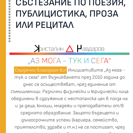
СЪСТЕЗАНИЕ ПО ПОЕЗИЯ,
ПУБЛИЦИСТИКА, ПРОЗА
ИЛИ РЕЦИТАЛ
„АЗ МОГА - ТУК И СЕГА”
Сърдечно благодаря Ви!
Инициативите „Аз мога -
тук и сега” от възникването през 2010 година до
днес се осъществяват, чрез единение от
съмишленици. Различни физически и юридически лица
обединени в сдружение с нестопанска цел в полза на
и за деца, юноши, младежи и преподаватели от/в
средното образование. Защото бъдещето и
дългосрочните успехи (кариера, семейство,
приятелство, здраве и т.н.) не се постигат, чрез