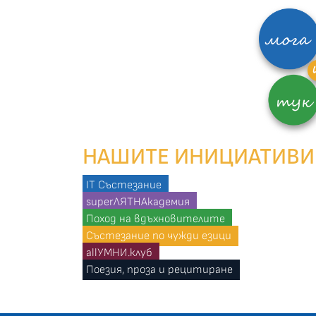
НАШИТЕ ИНИЦИАТИВИ
IT Състезание
superЛЯТНАкадемия
Поход на вдъхновителите
Състезание по чужди езици
allУМНИ.клуб
Поезия, проза и рецитиране