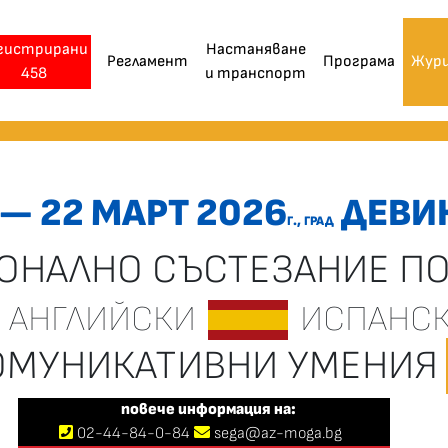
гистрирани
Настаняване
Регламент
Програма
Жур
458
и транспорт
 — 22 МАРТ 2026
ДЕВИ
Г., ГРАД
ОНАЛНО СЪСТЕЗАНИЕ П
АНГЛИЙСКИ
ИСПАНС
КОМУНИКАТИВНИ УМЕНИЯ
повече информация на:
02
-
44
-
84-0-84
sega@az-moga.bg