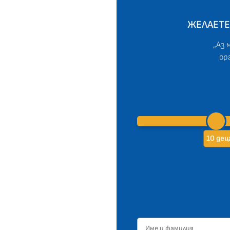
ЖЕЛАЕТЕ
„Аз 
ор
10 дец