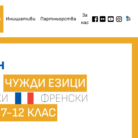
За
и
Инициативи
Партньорства
нас
Н
О
ЧУЖДИ ЕЗИЦИ
КИ
ФРЕНСКИ
7-12 КЛАС