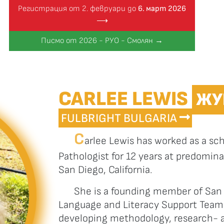
Регистрация от 2. февруари до
6. март 2026
⟶
Писмо от 2026 - РУО - Смолян →
CARLEE LEWIS
ЖУ
FULBRIGHT BULGARIA
C
arlee Lewis has worked as a s
Pathologist for 12 years at predomin
San Diego, California.
She is a founding member of San 
Language and Literacy Support Team.
developing methodology, research- 