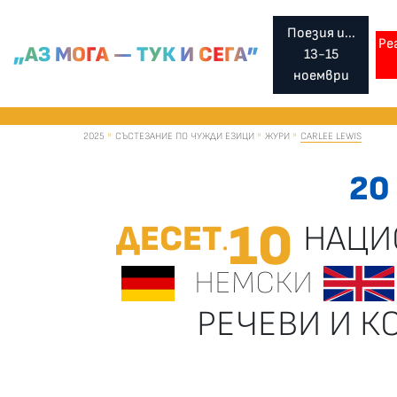
Поезия и...
Ре
„АЗ МОГА — ТУК И СЕГА”
13-15
ноември
2025
СЪСТЕЗАНИЕ ПО ЧУЖДИ ЕЗИЦИ
ЖУРИ
CARLEE LEWIS
20
10
ДЕСЕТ
НАЦИ
.
НЕМСКИ
РЕЧЕВИ И 