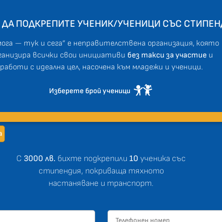
 ДА ПОДКРЕПИТЕ УЧЕНИК/УЧЕНИЦИ СЪС СТИПЕН
мога — тук и сега” е неправителствена организация, която
ганизира всички свои инициативи
без такси за участие
и
работи с идеална цел, насочена към младежи и ученици.
Изберете брой ученици
а
С
3000 лв.
бихте подкрепили
10
ученика със
стипендия, покриваща тяхното
настаняване и транспорт.